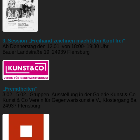
3. Session „Freihand zeichnen macht den Kopf frei“
Ab Donnerstag den 12.01. von 18:00- 19:30 Uhr
Bauer Landstraße 19, 24939 Flensburg
„Fremdheiten“
3.02.- 5.02., Gruppen- Ausstellung in der Galerie Kunst & Co
Kunst & Co Verein für Gegenwartskunst e.V., Klostergang 8a,
24937 Flensburg