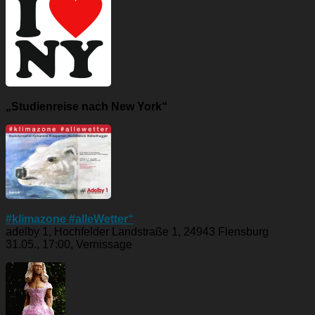
„Studienreise nach New York“
#klimazone #alleWetter“
adelby 1, Hochfelder Landstraße 1, 24943 Flensburg
31.05., 17:00, Vernissage