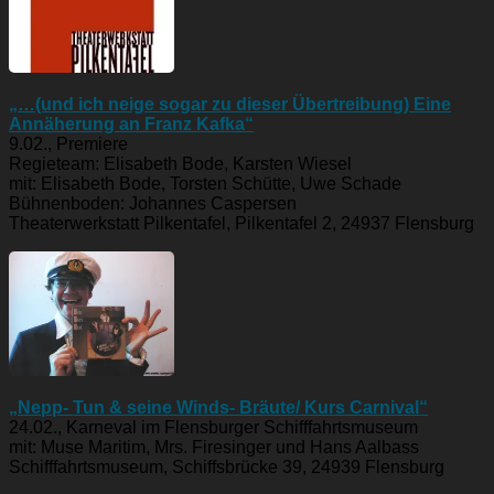
„…(und ich neige sogar zu dieser Übertreibung) Eine
Annäherung an Franz Kafka“
9.02., Premiere
Regieteam: Elisabeth Bode, Karsten Wiesel
mit: Elisabeth Bode, Torsten Schütte, Uwe Schade
Bühnenboden: Johannes Caspersen
Theaterwerkstatt Pilkentafel, Pilkentafel 2, 24937 Flensburg
„Nepp- Tun & seine Winds- Bräute/ Kurs Carnival“
24.02., Karneval im Flensburger Schifffahrtsmuseum
mit: Muse Maritim, Mrs. Firesinger und Hans Aalbass
Schifffahrtsmuseum, Schiffsbrücke 39, 24939 Flensburg