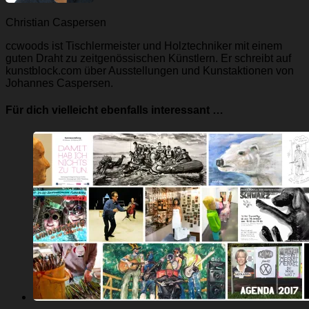
Christian Caspersen
ccwoods ist Tischlermeister und Holztechniker mit einem
guten Draht zu zeitgenössischen Künstlern. Er schreibt auf
kunstblock.com über Ausstellungen und Kunstaktionen von
Johannes Caspersen.
Für dich vielleicht ebenfalls interessant …