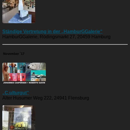
Ständige Vertretung in der „HamburGGalerie“
HamburGGalerie, Rödingsmarkt 27, 20459 Hamburg
November `17
„C.ulturgut“
Alter Husumer Weg 222, 24941 Flensburg