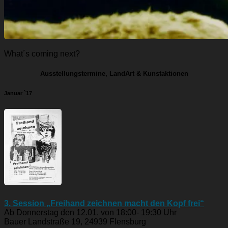
What´s coming next?
Ausstellungstermine, LandArt & Kunstaktionen
Januar `17
3. Session „Freihand zeichnen macht den Kopf frei“
Ab Donnerstag den 12.01. von 18:00- 19:30 Uhr
Bauer Landstraße 19, 24939 Flensburg