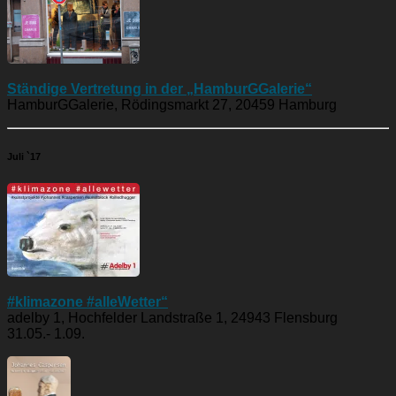
Ständige Vertretung in der „HamburGGalerie“
HamburGGalerie, Rödingsmarkt 27, 20459 Hamburg
Juli `17
#klimazone #alleWetter“
adelby 1, Hochfelder Landstraße 1, 24943 Flensburg
31.05.- 1.09.