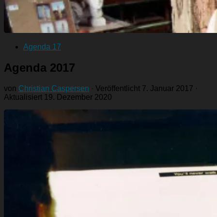
Agenda 17
Agenda 2017
von
Christian Caspersen
· Veröffentlicht
7. Januar 2017
·
Aktualisiert
19. Dezember 2020