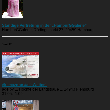
Ständige Vertretung in der „HamburGGalerie“
HamburGGalerie, Rödingsmarkt 27, 20459 Hamburg
Juni`17
#klimazone #alleWetter“
adelby 1, Hochfelder Landstraße 1, 24943 Flensburg
31.05.- 1.09.