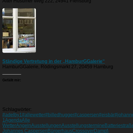
Alter Husumer Weg 222, 24941 Flensburg
Ständige Vertretung in der „HamburGGalerie“
HamburGGalerie, Rödingsmarkt 27, 20459 Hamburg
Gefällt mir:
Schlagwörter:
#adelby1
#allewetter
#billedhugger
#caspersen
#eisbär
#johann
1
Agenda
Alle
Wetter
Angeln
Ausstellungen
Ausstellungstermine
Batteriestraß
Johannes Caspersen
Bürgerhaus
Crossover
Dampf-