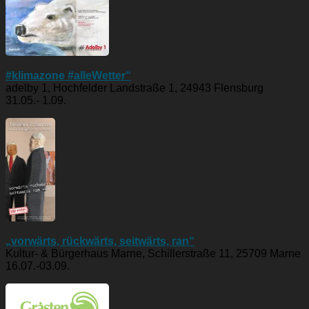
#klimazone #alleWetter“
adelby 1, Hochfelder Landstraße 1, 24943 Flensburg
31.05.- 1.09.
„vorwärts, rückwärts, seitwärts, ran“
Kultur- & Bürgerhaus Marne, Schillerstraße 11, 25709 Marne
16.07.-03.09.