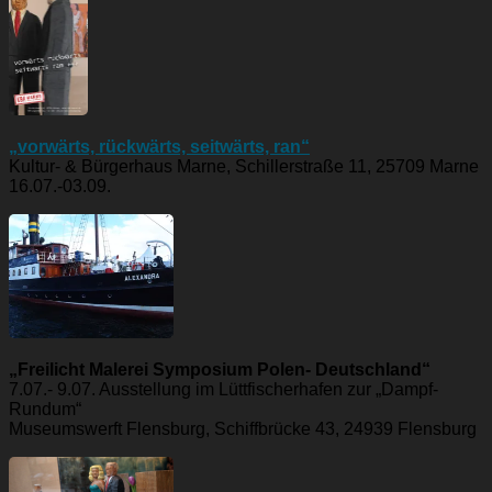
„vorwärts, rückwärts, seitwärts, ran“
Kultur- & Bürgerhaus Marne, Schillerstraße 11, 25709 Marne
16.07.-03.09.
„Freilicht Malerei Symposium Polen- Deutschland“
7.07.- 9.07. Ausstellung im Lüttfischerhafen zur „Dampf-
Rundum“
Museumswerft Flensburg, Schiffbrücke 43, 24939 Flensburg