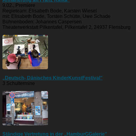
9.02., Premiere
Regieteam: Elisabeth Bode, Karsten Wiesel
mit: Elisabeth Bode, Torsten Schütte, Uwe Schade
Bühnenboden: Johannes Caspersen
Theaterwerkstatt Pilkentafel, Pilkentafel 2, 24937 Flensburg
„Deutsch- Dänisches KinderKunstFestival“
3 Schultermine
Ständige Vertretung in der „HamburGGalerie“