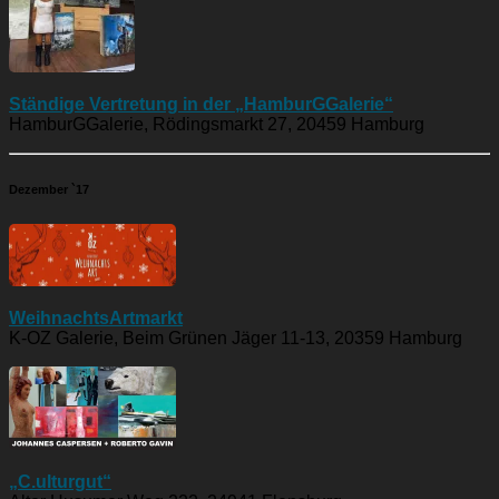
Ständige Vertretung in der „HamburGGalerie“
HamburGGalerie, Rödingsmarkt 27, 20459 Hamburg
Dezember `17
WeihnachtsArtmarkt
K-OZ Galerie, Beim Grünen Jäger 11-13, 20359 Hamburg
„C.ulturgut“