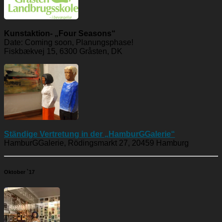
Kunstaktion- „Four Seasons“
Date: Coming soon, Planungsphase!
Fiskbækvej 15, 6300 Gråsten, DK
Ständige Vertretung in der „HamburGGalerie“
HamburGGalerie, Rödingsmarkt 27, 20459 Hamburg
Oktober `17