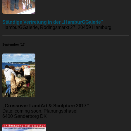
Ständige Vertretung in der „HamburGGalerie“
HamburGGalerie, Rödingsmarkt 27, 20459 Hamburg
September `17
„Crossover LandArt & Sculpture 2017“
Date: coming soon, Planungsphase!
6400 Sønderborg DK