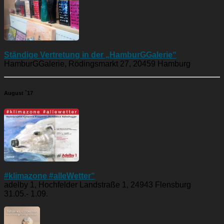
Ständige Vertretung in der „HamburGGalerie“
HamburGGalerie, Rödingsmarkt 27, 20459 Hamburg
August `17
#klimazone #alleWetter“
adelby 1, Hochfelder Landstraße 1, 24943 Flensburg
31.05.- 1.09.