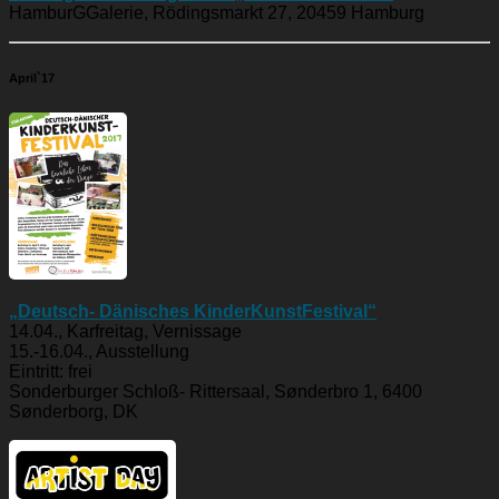
HamburGGalerie, Rödingsmarkt 27, 20459 Hamburg
April`17
„Deutsch- Dänisches KinderKunstFestival“
14.04., Karfreitag, Vernissage
15.-16.04., Ausstellung
Eintritt: frei
Sonderburger Schloß- Rittersaal, Sønderbro 1, 6400
Sønderborg, DK