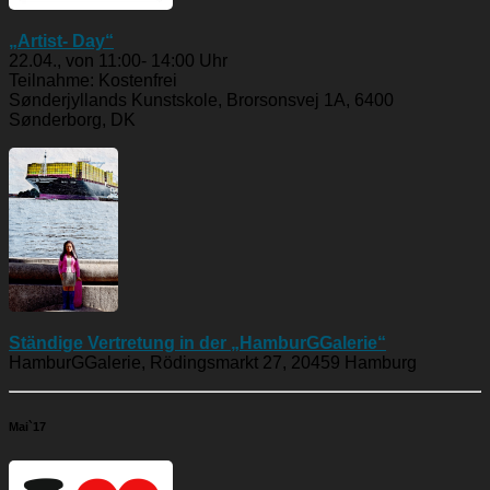
„Artist- Day“
22.04., von 11:00- 14:00 Uhr
Teilnahme: Kostenfrei
Sønderjyllands Kunstskole, Brorsonsvej 1A, 6400
Sønderborg, DK
Ständige Vertretung in der „HamburGGalerie“
HamburGGalerie, Rödingsmarkt 27, 20459 Hamburg
Mai`17