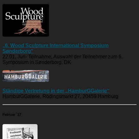
„6. Wood Sculpture International Symposium
Sønderborg“
22.01, Juri- Teilnahme, Auswahl der Teilnehmer zum 6.
Symposium in Sønderborg, DK
Ständige Vertretung in der „HamburGGalerie“
HamburGGalerie, Rödingsmarkt 27, 20459 Hamburg
Februar `17