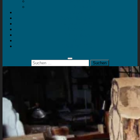
Mein Konto
Kontakt
Artort
Ausstellungen
Kunstaktionen
Landart
Geheimtipps
Portfolio
0 Artikel
0,00 €
Suchen
nach: