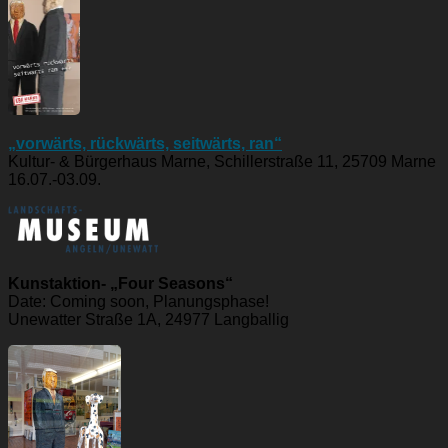
„vorwärts, rückwärts, seitwärts, ran“
Kultur- & Bürgerhaus Marne, Schillerstraße 11, 25709 Marne
16.07.-03.09.
Kunstaktion- „Four Seasons“
Date: Coming soon, Planungsphase!
Unewatter Straße 1A, 24977 Langballig