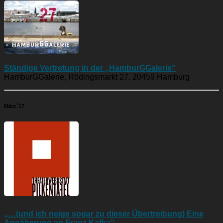
Ständige Vertretung in der „HamburGGalerie“
HamburGGalerie, Rödingsmarkt 27, 20459 Hamburg
März`17
„…(und ich neige sogar zu dieser Übertreibung) Eine
Annäherung an Franz Kafka“