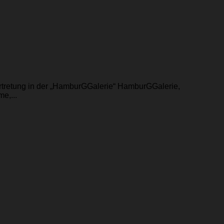
ertretung in der „HamburGGalerie“ HamburGGalerie,
e,...