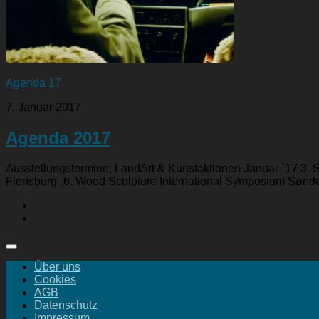
Agenda 17
7. Januar 2017
Agenda 2017
Ausstellungstermine, LandArt & Kunstaktionen Januar `17 3. 
Flensburg „6. Wood Sculpture International Symposium Sønder
Über uns
Cookies
AGB
Datenschutz
Impressum