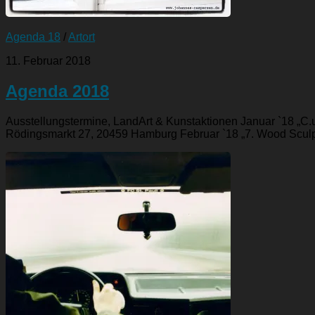
Agenda 18
/
Artort
11. Februar 2018
Agenda 2018
Ausstellungstermine, LandArt & Kunstaktionen Januar `18 „C
Rödingsmarkt 27, 20459 Hamburg Februar `18 „7. Wood Sculptu