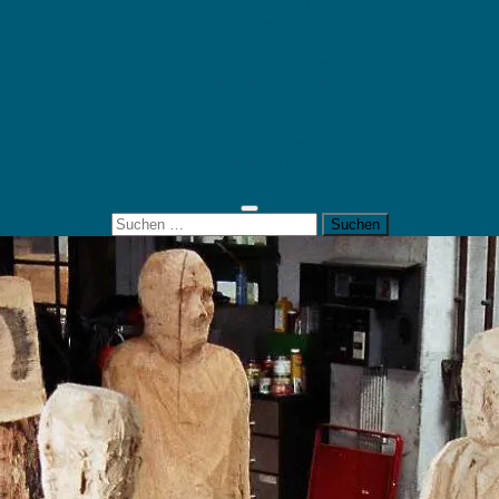
Mein Konto
Kontakt
Artort
Ausstellungen
Kunstaktionen
Landart
Geheimtipps
Portfolio
0 Artikel
0,00 €
Suchen
nach: