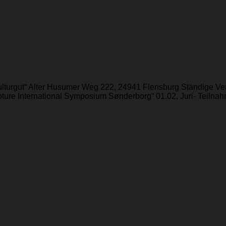
.ulturgut“ Alter Husumer Weg 222, 24941 Flensburg Ständige V
re International Symposium Sønderborg“ 01.02, Juri- Teilnahm