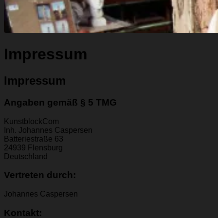
Impressum
Impressum
Angaben gemäß § 5 TMG
KunstblockCom
Inh. Johannes Caspersen
Batteriestraße 63
24939 Flensburg
Deutschland
Vertreten durch:
Johannes Caspersen
Kontakt: