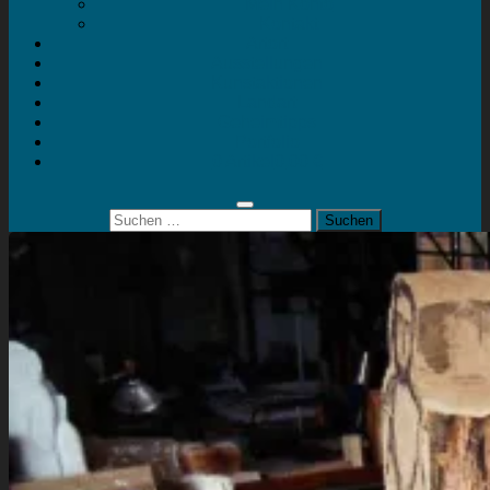
Mein Konto
Kontakt
Artort
Ausstellungen
Kunstaktionen
Landart
Geheimtipps
Portfolio
0 Artikel
0,00 €
Suchen
nach: