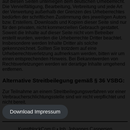
auf diesen Seiten unterliegen dem deutschen Urheberrecht.
Die Vervielfältigung, Bearbeitung, Verbreitung und jede Art
der Verwertung außerhalb der Grenzen des Urheberrechtes
bedürfen der schriftlichen Zustimmung des jeweiligen Autors
bzw. Erstellers. Downloads und Kopien dieser Seite sind nur
für den privaten, nicht kommerziellen Gebrauch gestattet.
Soweit die Inhalte auf dieser Seite nicht vom Betreiber
erstellt wurden, werden die Urheberrechte Dritter beachtet.
Insbesondere werden Inhalte Dritter als solche
gekennzeichnet. Sollten Sie trotzdem auf eine
Urheberrechtsverletzung aufmerksam werden, bitten wir um
einen entsprechenden Hinweis. Bei Bekanntwerden von
Rechtsverletzungen werden wir derartige Inhalte umgehend
entfernen.
Alternative Streitbeilegung gemäß § 36 VSBG:
Zur Teilnahme an einem Streitbeilegungsverfahren vor einer
Verbraucherschlichtungsstelle sind wir nicht verpflichtet und
nicht bereit.
Download Impressum
KunstblockCom © • Inh. Johannes Caspersen