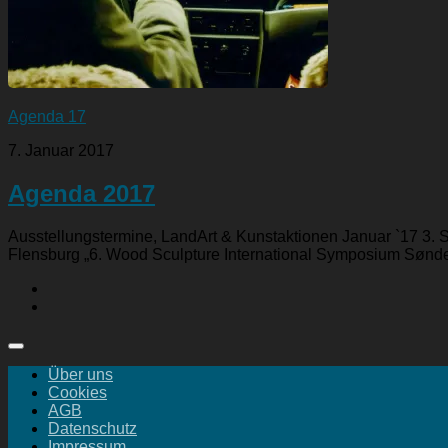
Agenda 17
7. Januar 2017
Agenda 2017
Ausstellungstermine, LandArt & Kunstaktionen Januar `17 3. 
Flensburg „6. Wood Sculpture International Symposium Sønder
Über uns
Cookies
AGB
Datenschutz
Impressum