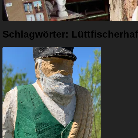
Schlagwörter:
Lüttfischerha