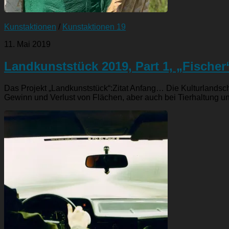
Kunstaktionen
/
Kunstaktionen 19
11. Mai 2019
Landkunststück 2019, Part 1, „Fischer
Das Projekt „Landkunststück“:Zitat Anfang… Die Kulturlandscha
Gewinn und Verlust von Flächen, aber auch bei Tierhaltung u