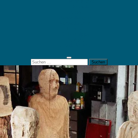
Mein Konto
Kontakt
Artort
Ausstellungen
Kunstaktionen
Landart
Geheimtipps
Portfolio
0 Artikel
0,00 €
Suchen
nach: