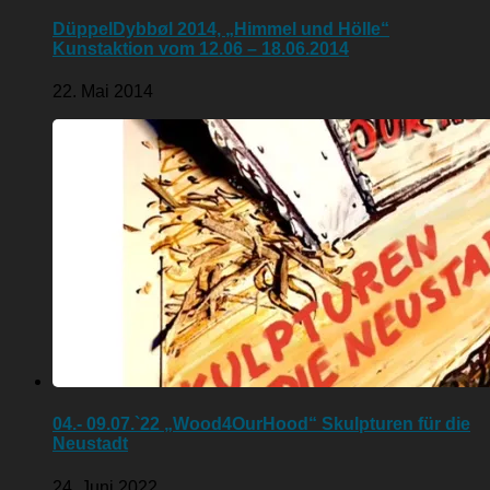
DüppelDybbøl 2014, „Himmel und Hölle“
Kunstaktion vom 12.06 – 18.06.2014
22. Mai 2014
04.- 09.07.`22 „Wood4OurHood“ Skulpturen für die
Neustadt
24. Juni 2022