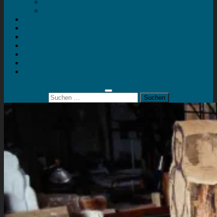
Mein Konto
Kontakt
Artort
Ausstellungen
Kunstaktionen
Landart
Geheimtipps
Portfolio
0 Artikel
0,00 €
Suchen
nach: