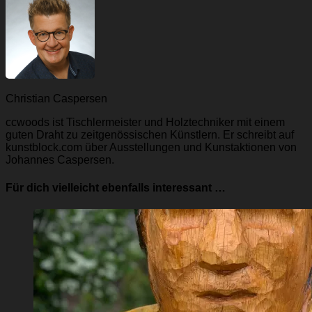
Christian Caspersen
ccwoods ist Tischlermeister und Holztechniker mit einem
guten Draht zu zeitgenössischen Künstlern. Er schreibt auf
kunstblock.com über Ausstellungen und Kunstaktionen von
Johannes Caspersen.
Für dich vielleicht ebenfalls interessant …