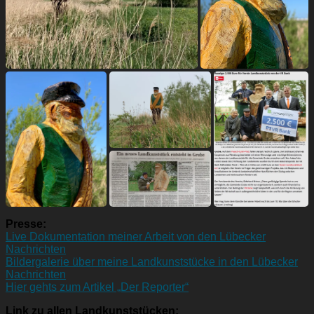
Presse:
Live Dokumentation meiner Arbeit von den Lübecker
Nachrichten
Bildergalerie über meine Landkunststücke in den Lübecker
Nachrichten
Hier gehts zum Artikel „Der Reporter“
Link zu allen Landkunststücken: