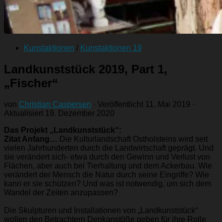
Kunstaktionen
/
Kunstaktionen 19
Landkunststück 2019, Part 1,
„Fischer“
von
Christian Caspersen
· Veröffentlicht
11. Mai 2019
·
Aktualisiert
19. Dezember 2020
Das Projekt „Landkunststück“:
Zitat Anfang…
Die Kulturlandschaft Ostholsteins wird seit
vielen Jahrhunderten durch die Landwirtschaft geprägt. Und
sie verändert sich- etwa durch den Gewinn und Verlust von
Flächen, aber auch bei Tierhaltung und dem Ackerbau. Wie
verändert der Mensch die Natur durch seine Eingriffe? Wie
kann er sie schützen? Und was ist notwendig, um sich dem
Wandel der Zeiten anzupassen?
Die Skulpturen und Installationen von „Landkunststück“
wollen den Betrachtern Denkanstöße geben für ihre Rolle