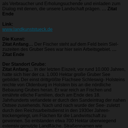
als Verbraucher und Erholungsuchende und einladen zum
Dialog mit denen, die unsere Landschaft prägen.
… Zitat
Ende
Link:
www.landkunststueck.de
Die Kunst:
Zitat Anfang…
Der Fischer steht auf dem Feld beim Siel-
zuzeiten des Gruber Sees war hier sein Arbeitsgebiet.
…
Zitat Ende
Der Standort Grube:
Zitat Anfang…
In der letzten Eiszeit, vor rund 10.000 Jahren,
hatte sich hier der ca. 1.000 Hektar große Gruber See
gebildet. Der einst drittgrößte Flachsee Schleswig- Holsteins
reichte von Oldenburg in Holstein bis an die nördliche
Bebauung Grubes heran. Er war reich an Fischen und
ernährte etliche Familien, doch am Ende des 18.
Jahrhunderts verlandete er durch den Sandeintrag der nahen
Ostsee zusehends. Nach und nach wurde der See- zuletzt
durch den Reichsarbeitsdienst in den 1930er Jahren-
trockengelegt, um Flächen für die Landwirtschaft zu
gewinnen. So entstanden etwa 700 Hektar überwiegend
extensiv genutzte Landfläche. Straßennamen wie