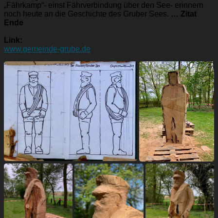
„Fährkamp“- einst Fährverbindung über den See- erinnern
noch heute an die Geschichte des Gruber Sees.
… Zitat
Ende
Link:
www.gemeinde-grube.de