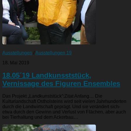
Ausstellungen
/
Ausstellungen 19
18. Mai 2019
18.05´19 Landkunsststück,
Vernissage des Figuren Ensembles
Das Projekt „Landkunststück“:Zitat Anfang… Die
Kulturlandschaft Ostholsteins wird seit vielen Jahrhunderten
durch die Landwirtschaft geprägt. Und sie verändert sich-
etwa durch den Gewinn und Verlust von Flächen, aber auch
bei Tierhaltung und dem Ackerbau....