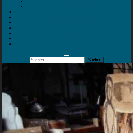
Mein Konto
Kontakt
Artort
Ausstellungen
Kunstaktionen
Landart
Geheimtipps
Portfolio
0 Artikel
0,00 €
Suchen
nach: