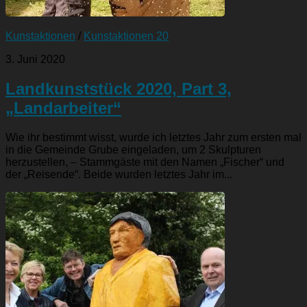
Kunstaktionen
/
Kunstaktionen 20
3. Juni 2020
Landkunststück 2020, Part 3,
„Landarbeiter“
Wie ihr bestimmt wisst, wurde ich letztes Jahr zum ersten mal
in die Gemeinde Grube eingeladen, um 2 Skulpturen
herzustellen, – Stammgäste mit den Namen „Fischer“ und
der „Reisende“. Beide wurden letztes Jahr im...