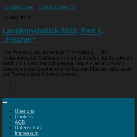
Kunstaktionen
/
Kunstaktionen 19
11. Mai 2019
Landkunststück 2019, Part 1,
„Fischer“
Das Projekt „Landkunststück“:Zitat Anfang… Die
Kulturlandschaft Ostholsteins wird seit vielen Jahrhunderten
durch die Landwirtschaft geprägt. Und sie verändert sich-
etwa durch den Gewinn und Verlust von Flächen, aber auch
bei Tierhaltung und dem Ackerbau....
Über uns
Cookies
AGB
Datenschutz
Impressum