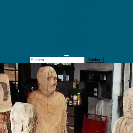
Mein Konto
Kontakt
Artort
Ausstellungen
Kunstaktionen
Landart
Geheimtipps
Portfolio
0 Artikel
0,00 €
Suchen
nach: