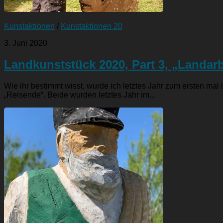
Kunstaktionen
/
Kunstaktionen 20
3. Juni 2020
Landkunststück 2020, Part 3, „Landarb
Wie ihr bestimmt wisst, wurde ich letztes Jahr zum ersten m
„Reisende“. Beide wurden letztes Jahr im...