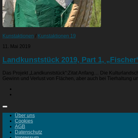
Kunstaktionen
/
Kunstaktionen 19
11. Mai 2019
Landkunststück 2019, Part 1, „Fischer
Das Projekt „Landkunststück“:Zitat Anfang… Die Kulturlandscha
Gewinn und Verlust von Flächen, aber auch bei Tierhaltung u
Über uns
Cookies
AGB
Datenschutz
Impressum