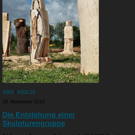
Artort
/
Artort 16
23. November 2016
Die Entstehung einer
Skulpturengruppe