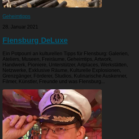
Geheimtipps
28. Januar 2021
Flensburg DeLuxe
Ein Potpourri an kulturellen Tipps für Flensburg: Galerien,
Ateliers, Museen, Freiräume, Geheimtips, Artwork,
Handwerk, Pioniere, Unterstützer, Artplaces, Werkstätten,
Netzwerke, Exklusive Räume, Kulturelle Explosionen,
Grenzgänger, Förderer, Studios, Kulinarische Auskenner,
Filmer, Künstler, Freunde und was Flensburg...