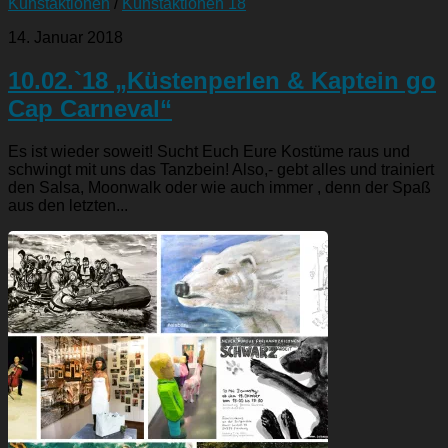
Kunstaktionen
/
Kunstaktionen 18
14. Januar 2018
10.02.`18 „Küstenperlen & Kaptein go
Cap Carneval“
Es ist wieder soweit! Sucht Euch Eure Kostüme raus und
schwingt mit uns das Tanzbein! Also,- gebt alles und trainiert
den Salsa, Moonwalk oder wie auch immer , denn der Spaß
aus den letzten...