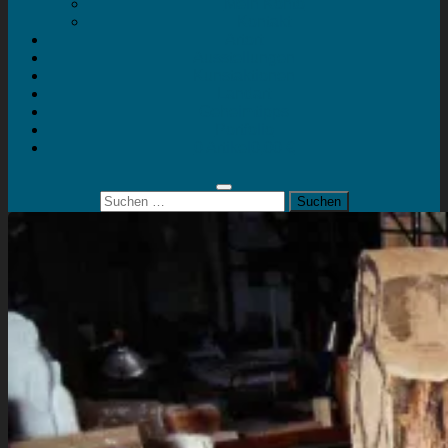
Mein Konto
Kontakt
Artort
Ausstellungen
Kunstaktionen
Landart
Geheimtipps
Portfolio
0 Artikel
0,00 €
Suchen
nach: