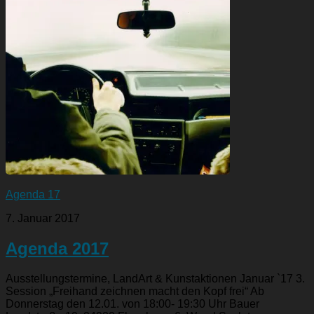
Agenda 17
7. Januar 2017
Agenda 2017
Ausstellungstermine, LandArt & Kunstaktionen Januar `17 3.
Session „Freihand zeichnen macht den Kopf frei“ Ab
Donnerstag den 12.01. von 18:00- 19:30 Uhr Bauer