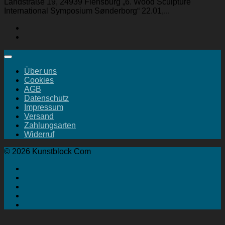
Landstraße 19, 24939 Flensburg „6. Wood Sculpture
International Symposium Sønderborg“ 22.01,...
Über uns
Cookies
AGB
Datenschutz
Impressum
Versand
Zahlungsarten
Widerruf
© 2026 Kunstblock Com