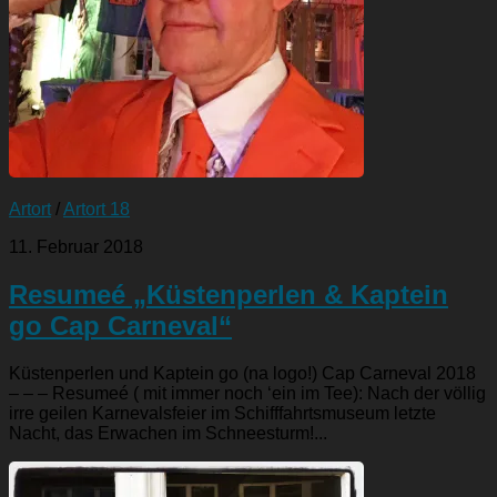
Artort
/
Artort 18
11. Februar 2018
Resumeé „Küstenperlen & Kaptein
go Cap Carneval“
Küstenperlen und Kaptein go (na logo!) Cap Carneval 2018
– – – Resumeé ( mit immer noch ‘ein im Tee): Nach der völlig
irre geilen Karnevalsfeier im Schifffahrtsmuseum letzte
Nacht, das Erwachen im Schneesturm!...