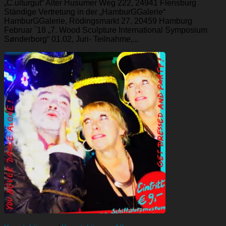
„C.ulturgut“ Alter Husumer Weg 222, 24941 Flensburg
Ständige Vertretung in der „HamburGGalerie“
HamburGGalerie, Rödingsmarkt 27, 20459 Hamburg
Februar `18 „7. Wood Sculpture International Symposium
Sønderborg“ 01.02, Juri- Teilnahme,...