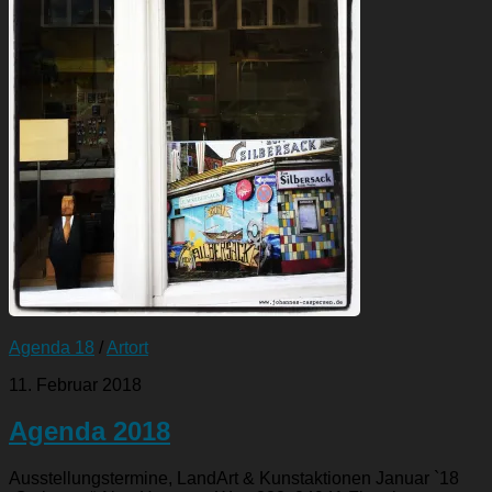
Agenda 18
/
Artort
11. Februar 2018
Agenda 2018
Ausstellungstermine, LandArt & Kunstaktionen Januar `18