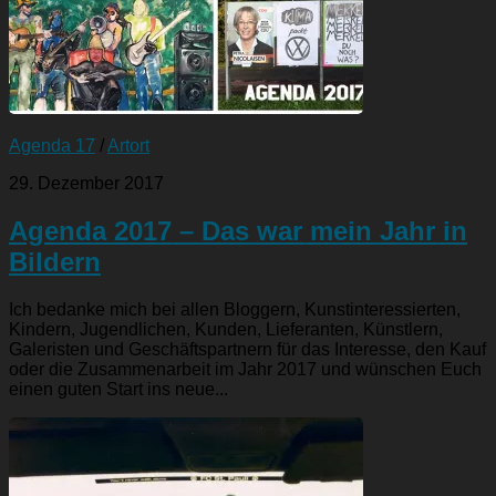
Agenda 17
/
Artort
29. Dezember 2017
Agenda 2017 – Das war mein Jahr in
Bildern
Ich bedanke mich bei allen Bloggern, Kunstinteressierten,
Kindern, Jugendlichen, Kunden, Lieferanten, Künstlern,
Galeristen und Geschäftspartnern für das Interesse, den Kauf
oder die Zusammenarbeit im Jahr 2017 und wünschen Euch
einen guten Start ins neue...