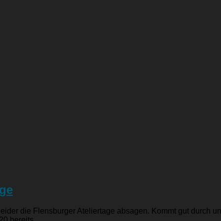
age
ider die Flensburger Ateliertage absagen. Kommt gut durch und
0 bereits...