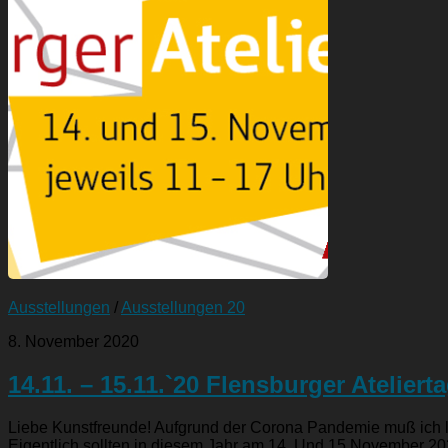
Ausstellungen
/
Ausstellungen 20
8. November 2020
14.11. – 15.11.`20 Flensburger Ateliert
Liebe Kunstfreunde! Aufgrund der Corona Pandemie muß ich le
Eigentlich sollten in diesem Jahr am 14. Und 15 November 202