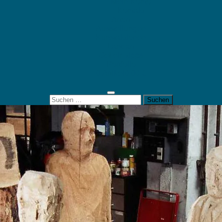
Mein Konto
Kontakt
Artort
Ausstellungen
Kunstaktionen
Landart
Geheimtipps
Portfolio
0 Artikel
0,00 €
Suchen
nach: