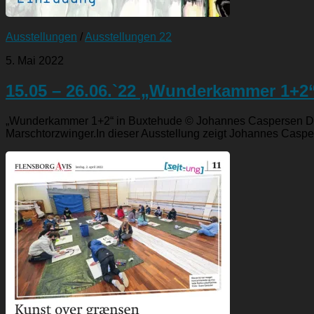
Ausstellungen
/
Ausstellungen 22
5. Mai 2022
15.05 – 26.06.`22 „Wunderkammer 1+2
„Wunderkammer 1+2“ in Buxtehude © Johannes Caspersen Der 
Marschtorzwinger.In dieser Ausstellung zeigt Johannes Caspers