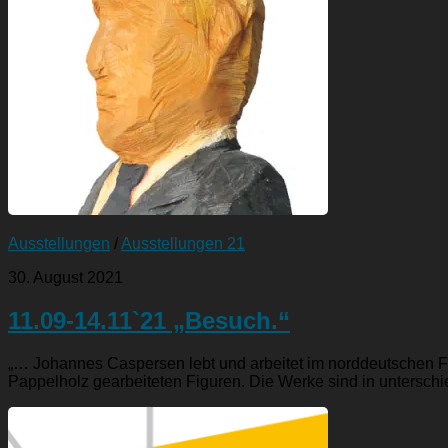
Ausstellungen
/
Ausstellungen 21
30. August 2021
11.09-14.11`21 „Besuch.“
„… Johannes Caspersen lebt und arbeitet im norddeutschen Fle
Pappelholz gearbeiteten Figuren. Die Werke sind in unterschie