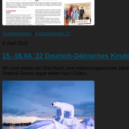
Ausstellungen
/
Ausstellungen 22
4. April 2022
15.-18.04.`22 Deutsch-Dänisches Kind
Wir sind wieder am Start Nach zwei entbehrungsreichen Jahre
Festival-Terrain sogar weiter nach Süden...