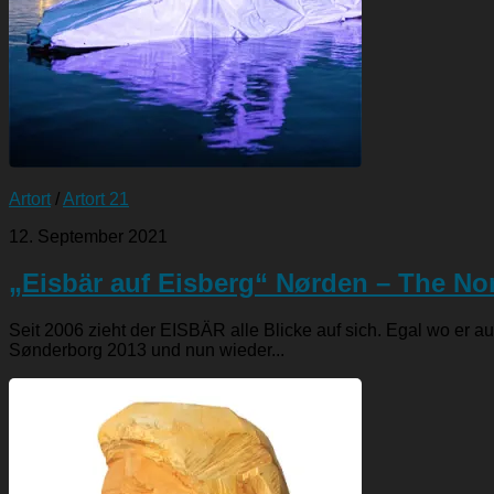
Artort
/
Artort 21
12. September 2021
„Eisbär auf Eisberg“ Nørden – The Nor
Seit 2006 zieht der EISBÄR alle Blicke auf sich. Egal wo er 
Sønderborg 2013 und nun wieder...