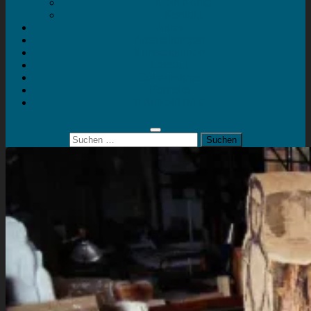
Mein Konto
Kontakt
Artort
Ausstellungen
Kunstaktionen
Landart
Geheimtipps
Portfolio
0 Artikel
0,00 €
Suchen
nach: