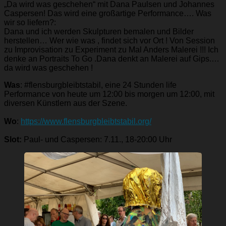
„Da wird was geschehen“ mit Dana Paulsen und Johannes
Caspersen! Das wird eine großartige Performance…. Was
wir so liefern?:
Dana und ich werden Skulpturen bemalen und Bilder
herstellen… Wer wie was , findet sich vor Ort ! Von Session
zu Improvisation zu Experiment zu Mal Anders Malerei !!! Ich
denke an Portraits To Go .Dana denkt an Malerei auf Gips.…
da wird was geschehen !
Was
: #flensburgbleibtstabil, eine 24 Stunden life
Performance von heute um 12:00 bis morgen um 12:00, mit
diversen Künstlern aus der Szene.
Wo
:
https://www.flensburgbleibtstabil.org/
Slot:
Paul- und Caspersen: 7.11., 18-20:00 Uhr