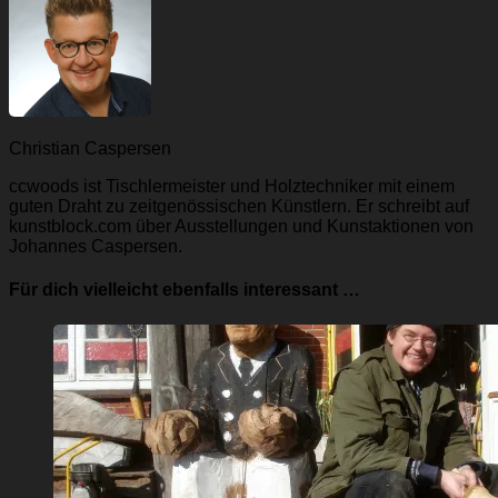
Christian Caspersen
ccwoods ist Tischlermeister und Holztechniker mit einem
guten Draht zu zeitgenössischen Künstlern. Er schreibt auf
kunstblock.com über Ausstellungen und Kunstaktionen von
Johannes Caspersen.
Für dich vielleicht ebenfalls interessant …