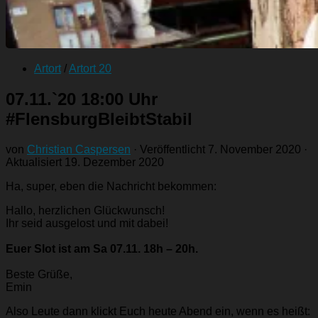
Artort
/
Artort 20
07.11.`20 18:00 Uhr
#FlensburgBleibtStabil
von
Christian Caspersen
· Veröffentlicht
7. November 2020
·
Aktualisiert
19. Dezember 2020
Ha, super, eben die Nachricht bekommen:
Hallo, herzlichen Glückwunsch!
Ihr seid ausgelost und mit dabei!
Euer Slot ist am Sa 07.11. 18h – 20h.
Beste Grüße,
Emin
Also Leute dann klickt Euch heute Abend ein, wenn es heißt: