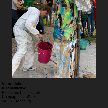
Veranstalter:
Kulturinitiative
Flensburg bleibt stabil
Kompagniestraße 3
24937 Flensburg