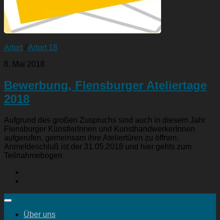
Artort
/
Artort 18
8. Mai 2018
Bewerbung, Flensburger Ateliertage
2018
Aufgrund des großen Zuspruchs sind auch in diesem Jahr
Flensburger KünstlerInnen und KunsthandwerkerInnen
aufgerufen, gemeinsam ihre Ateliertüren zu öffnen.
Anmeldeschluß ist der 31.05.2018 und hier gehts zum
Teilnahmebogen
Über uns