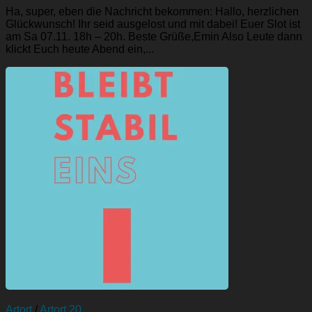
Ha, super, eben die Nachricht bekommen: Hallo, herzlichen
Glückwunsch! Ihr seid ausgelost und mit dabei! Euer Slot ist
am Sa 07.11. 18h – 20h. Beste Grüße,Emin Also Leute dann
klickt Euch heute Abend ein,...
Artort
/
Artort 20