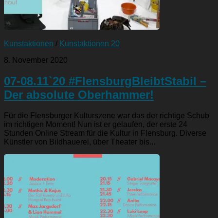
Kunstaktionen
/
Kunstaktionen 20
8. November 2020
07-08.11`20 #FlensburgBleibtStabil –
Der absolute Oberhammer!
Für die Flensburger Kulturszene war das der richtige Schub
im richtigen Moment! Nun ist er gelaufen, der erste 24
Stunden Online Stream für die Kultur in Flensburg. Diverse
Künstler von Bildhauerei, über Theater bis...