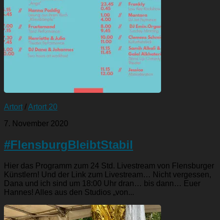
Artort
/
Artort 20
7. November 2020
#FlensburgBleibtStabil
Hier das Programm zum 24 Std. Livestream von Flensburger
Künstlern! Und der Link zum Livestream… Nicht vergessen,
Dana und ich sind um 18:00 Uhr dran… bis dann… Euer
Hannes! Alles aus den Studios „von...