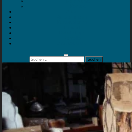
Mein Konto
Kontakt
Artort
Ausstellungen
Kunstaktionen
Landart
Geheimtipps
Portfolio
0 Artikel
0,00 €
Suchen
nach: