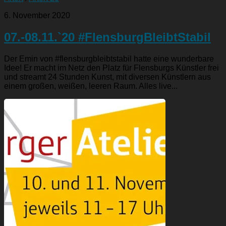
6. November 2020
07.-08.11.`20 #FlensburgBleibtStabil
Der Emin von #flensburgbleibtstabil hatte eine wunderbare
Idee! Er macht im Netz den Platz für Flensburgs Künstler frei
und streamt 24 Stunden Kunst, mit diversen Künstlern aus
einem großen, weißen, leeren Raum. Alles live...