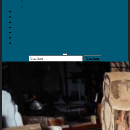
Mein Konto
Kontakt
Artort
Ausstellungen
Kunstaktionen
Landart
Geheimtipps
Portfolio
0 Artikel
0,00 €
Suchen
nach: