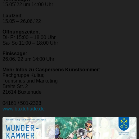
15.05`22 um 14:00 Uhr
Laufzeit:
15.05 – 26.06.`22
Öffnungszeiten:
Di- Fr 15:00 – 18:00 Uhr
Sa- So 11:00 – 18:00 Uhr
Finissage:
26.06.`22 um 14:00 Uhr
Mehr Infos zu Caspersens Kunstsommer:
Fachgruppe Kultur,
Tourismus und Marketing
Breite Str. 2
21614 Buxtehude
04161 / 501-2323
www.buxtehude.de