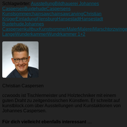
Schlagwörter:
Ausstellung
Bildhauerei Johannes
Caspersen
Buxtehude
Caspersens
Kunstsommer
chainsaw
chainsawcarving
Christian
Krüger
Einladung
Flensburg
Hansestadt
Hansestadt
Buxtehude
Johannes
Caspersen
kultbux
Kunstsommer
Maler
Malerei
Marschtorzwinge
Lange
Wunderkammer
Wundrkammer 1+2
Christian Caspersen
ccwoods ist Tischlermeister und Holztechniker mit einem
guten Draht zu zeitgenössischen Künstlern. Er schreibt auf
kunstblock.com über Ausstellungen und Kunstaktionen von
Johannes Caspersen.
Für dich vielleicht ebenfalls interessant …