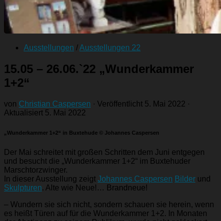
Ausstellungen
/
Ausstellungen 22
15.05 – 26.06.`22 „Wunderkammer
1+2“
von
Christian Caspersen
· Veröffentlicht
5. Mai 2022
·
Aktualisiert
5. Mai 2022
„Wunderkammer 1+2“ in Buxtehude © Johannes Caspersen
Der Mai schreitet mit großen Schritten dem Juni entgegen
und besucht die „Wunderkammer 1+2“ im Buxtehuder
Marschtorzwinger.
In dieser Ausstellung zeigt
Johannes Caspersen
Bilder
und
Skulpturen
. Alte wie Neue!… Brandneue!
– Wundern sie sich nicht, sondern schauen sie herein, wenn
es heißt Türen auf für die Wunderkammer 1+2. In Monaten