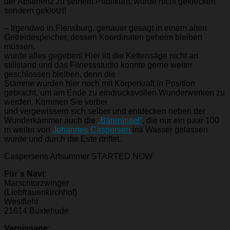
der Abstinenz zu seinem Publikum, wurde nicht gekleckert
sondern geklotzt!
– Irgendwo in Flensburg, genauer gesagt in einem alten
Getreidespeicher, dessen Koordinaten geheim bleiben
müssen,
wurde alles gegeben! Hier litt die Kettensäge nicht an
stillstand und das Fitnessstudio konnte gerne weiter
geschlossen bleiben, denn die
Stämme wurden hier noch mit Körperkraft in Position
gebracht, um am Ende zu eindrucksvollen Wunderwerken zu
werden. Kommen Sie vorbei
und vergewissern sich selber und entdecken neben der
Wunderkammer auch die
„Bäreninsel“
, die nur ein paar 100
m weiter von
Johannes Caspersen
ins Wasser gelassen
wurde und durch die Este driftet.
Caspersens Artsummer STARTED NOW
Für`s Navi:
Marschtorzwinger
(Liebfrauenkirchhof)
Westfleht
21614 Buxtehude
Vernissage
: