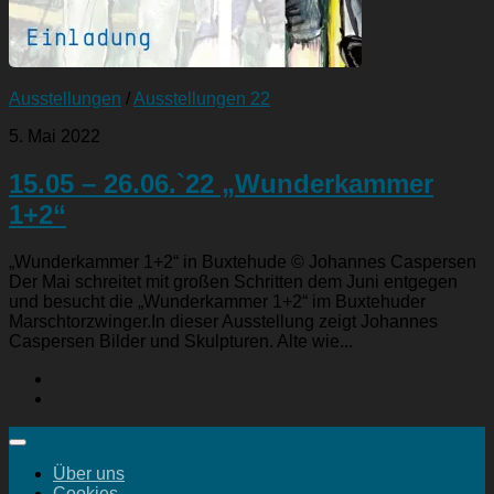
Ausstellungen
/
Ausstellungen 22
5. Mai 2022
15.05 – 26.06.`22 „Wunderkammer
1+2“
„Wunderkammer 1+2“ in Buxtehude © Johannes Caspersen
Der Mai schreitet mit großen Schritten dem Juni entgegen
und besucht die „Wunderkammer 1+2“ im Buxtehuder
Marschtorzwinger.In dieser Ausstellung zeigt Johannes
Caspersen Bilder und Skulpturen. Alte wie...
Über uns
Cookies