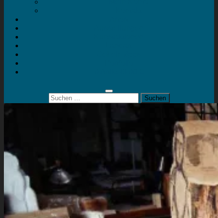
Mein Konto
Kontakt
Artort
Ausstellungen
Kunstaktionen
Landart
Geheimtipps
Portfolio
0 Artikel
0,00 €
Suchen
nach: