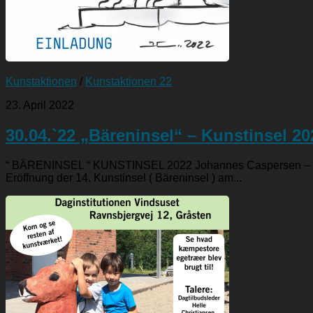
Kunstaktionen
/
Kunstaktionen 22
23. April 2022
30.04.`22 „Bäreninsel“ – Kunstinsel 20
“ BÄRENINSEL “ KUNSTINSEL 2022 Johannes Caspersen – Casp
Eröffnung der 14. Kunstinsel ( Bäreninsel ) am...