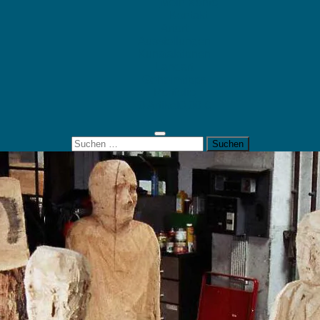
Mein Konto
Kontakt
Artort
Ausstellungen
Kunstaktionen
Landart
Geheimtipps
Portfolio
0 Artikel
0,00 €
Suchen
nach: