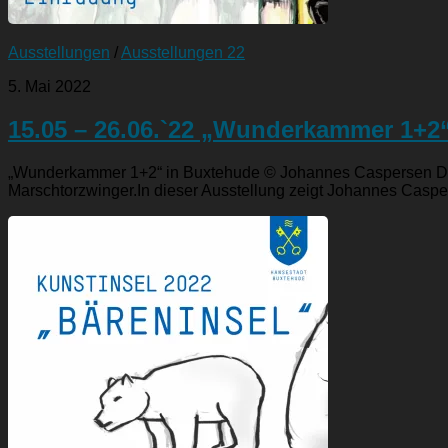
Ausstellungen
/
Ausstellungen 22
5. Mai 2022
15.05 – 26.06.`22 „Wunderkammer 1+2
„Wunderkammer 1+2“ in Buxtehude © Johannes Caspersen Der 
Marschtorzwinger.In dieser Ausstellung zeigt Johannes Caspers