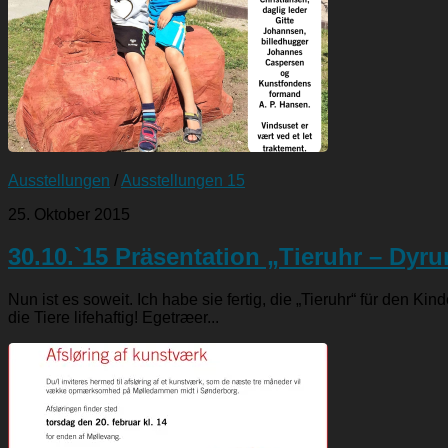
Ausstellungen
/
Ausstellungen 15
25. Oktober 2015
30.10.`15 Präsentation „Tieruhr – Dyru
Nun ist es soweit. Ich habe sie fertig, die „Tieruhr“ für den 
die Tiere lifehaftig! Egetræer...