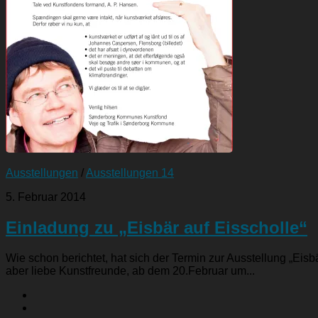
Ausstellungen
/
Ausstellungen 14
5. Februar 2014
Einladung zu „Eisbär auf Eisscholle“
Wie schon berichtet, hat sich der Termin zur Ausstellung „Ei
aber liebe Kunstfreunde, ab dem 20.Februar um...