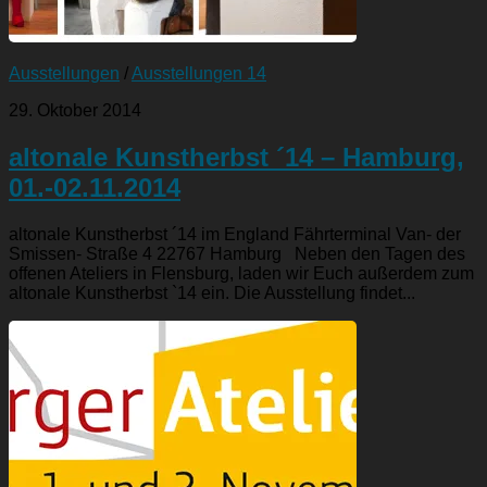
Ausstellungen
/
Ausstellungen 14
29. Oktober 2014
altonale Kunstherbst ´14 – Hamburg,
01.-02.11.2014
altonale Kunstherbst ´14 im England Fährterminal Van- der
Smissen- Straße 4 22767 Hamburg Neben den Tagen des
offenen Ateliers in Flensburg, laden wir Euch außerdem zum
altonale Kunstherbst `14 ein. Die Ausstellung findet...