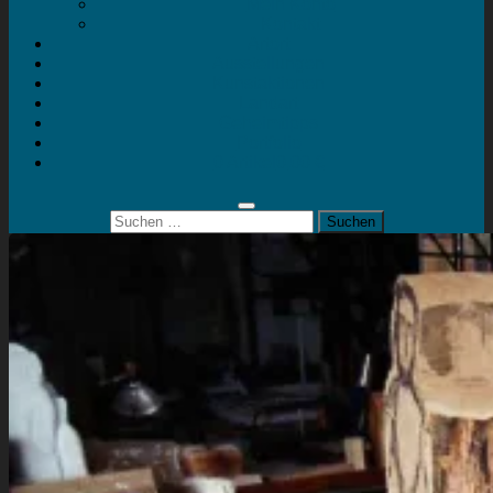
Mein Konto
Kontakt
Artort
Ausstellungen
Kunstaktionen
Landart
Geheimtipps
Portfolio
0 Artikel
0,00 €
Suchen
nach: