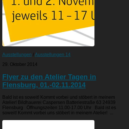
Ausstellungen
/
Ausstellungen 14
29. Oktober 2014
Flyer zu den Atelier Tagen in
Flensburg, 01.-02.11.2014
Bald ist es soweit! Kommt vorbei und stöbert in meinem
Atelier! Bildhauerei Caspersen Batteriestraße 63 24939
Flensburg Öffnungszeiten 11.00-17.00 Uhr Bald ist es
soweit! Kommt vorbei uns stöbert in meinem Atelier! ...