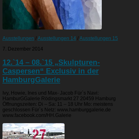
Ausstellungen
/
Ausstellungen 14
/
Ausstellungen 15
7. Dezember 2014
12.`14 – 08.`15 „Skulpturen-
Caspersen“ Exclusiv in der
HamburgGalerie
Ivy, Howie, Ines und Max- Jacob Für`s Navi:
HamburGGalerie Rödingsmarkt 27 20459 Hamburg
Öffnungszeiten: Di – Sa: 11 – 18 Uhr Mo: meistens
geschlossen Für`s Netz: www.hamburggalerie.de
www.facebook.com/HH.Galerie