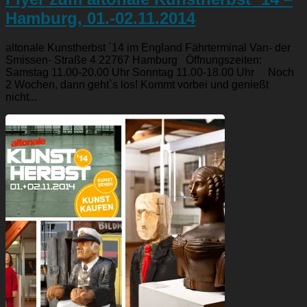
Hamburg, 01.-02.11.2014
altonale Kunstherbst ´14 im England Fährterminal Van- der
Smissen- Straße 4 22767 Hamburg Öffnungszeiten:
Samstag 11.00-20.00 Uhr Sonntag 11.00-18.00 Uhr Noch
2 Wochen, dann geht`s los! Kommt vorbei und genießt
nicht...