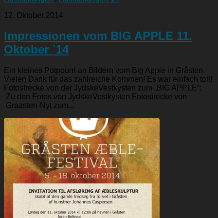
12. Oktober 2014
Impressionen vom BIG APPLE 11.
Oktober `14
Ein kleines Potpourri an Bildern vom Big Apple in Gråsten.
Vielen Dank für das zahlreiche Kommen! Es war einfach toll!
Fotostrecke von der JydskeVestkysten zum „BIG APPLE“:
Zu den Fotos von JydskeVestkysten Fotostrecke von
Graasten-Nyt zum...