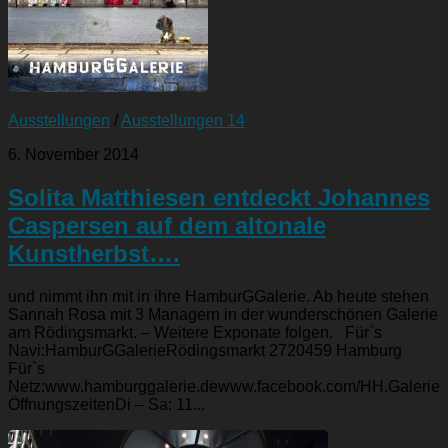
Ausstellungen
/
Ausstellungen 14
6. November 2014
Solita Matthiesen entdeckt Johannes
Caspersen auf dem altonale
Kunstherbst….
und nimmt ihn mit in ihre HamburGGalerie. Ab heute stehen
Sannah Rosa mit 3 Managern in der wunderschönen Galerie
am Rödingsmarkt. – Weitere Exponate folgen. Für`s
Navi:HamburGGalerieRödingsmarkt 2720459 Hamburg
Für`s
Netz:www.hamburggalerie.dewww.facebook.com/HH.Galerie
ÖffnungszeitenDi – Sa: 11...