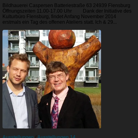
Bildhauerei Caspersen Batteriestraße 63 24939 Flensburg
Öffnungszeiten 11.00-17.00 Uhr Dank der Initiative des
Kulturbüro Flensburg, findet Anfang November 2014
erstmals ein Tag des offenen Ateliers statt. Ich & 29...
Ausstellungen
/
Ausstellungen 14