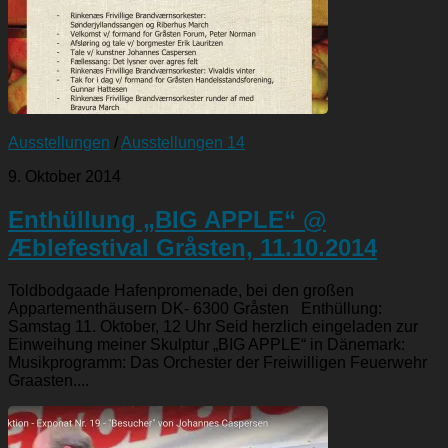
Ausstellungen
/
Ausstellungen 14
9. Oktober 2014
Enthüllung „BIG APPLE“ @
Æblefestival Gråsten, 11.10.2014
Toldbodgaade Hafenpromenade, bei den großen
Appartementhäusern DK- 6300 Gråsten Enthüllung:
Samstag 11. Oktober, 12 Uhr Seid herzlich eingeladen zur
Einweihung meiner Skulptur „BIG APPLE“ in Dänemark:
Musikprogramm: Das Orchester der Freiwilligen Feuerwehr
Graasten....