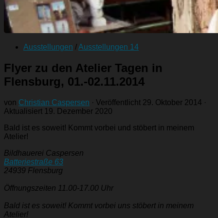
Ausstellungen
/
Ausstellungen 14
Flyer zu den Atelier Tagen in
Flensburg, 01.-02.11.2014
von
Christian Caspersen
· Veröffentlicht
29. Oktober 2014
·
Aktualisiert
19. Dezember 2020
Bald ist es soweit! Kommt vorbei und stöbert in meinem
Atelier!
Bildhauerei Caspersen
Batteriestraße 63
24939 Flensburg
Öffnungszeiten 11.00-17.00 Uhr
Bald ist es soweit! Kommt vorbei uns stöbert in meinem
Atelier!