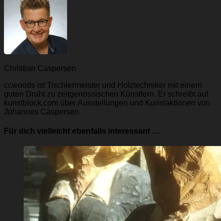
Christian Caspersen
ccwoods ist Tischlermeister und Holztechniker mit einem
guten Draht zu zeitgenössischen Künstlern. Er schreibt auf
kunstblock.com über Ausstellungen und Kunstaktionen von
Johannes Caspersen.
Für dich vielleicht ebenfalls interessant …