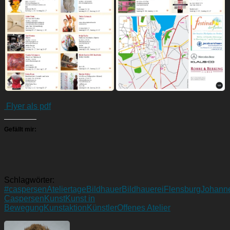
Flyer als pdf
Gefällt mir:
Schlagwörter:
#caspersen
Ateliertage
Bildhauer
Bildhauerei
Flensburg
Johann
Caspersen
Kunst
Kunst in
Bewegung
Kunstaktion
Künstler
Offenes Atelier