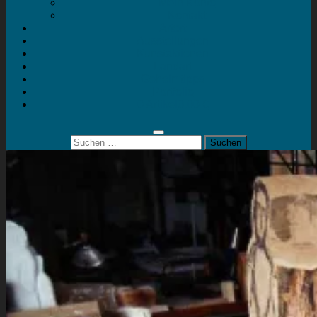
Mein Konto
Kontakt
Artort
Ausstellungen
Kunstaktionen
Landart
Geheimtipps
Portfolio
0 Artikel
0,00 €
Suchen
nach: