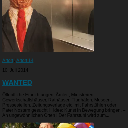
Artort
/
Artort 14
10. Juli 2014
WANTED
Öffentliche Einrichtungen, Ämter , Ministerien,
Gewerkschaftshäuser, Rathäuser, Flughäfen, Museen,
Pressestellen, Zeitungsverlage etc. mit Fahrstühlen oder
Pater Nostern gesucht ! Idee: Kunst in Bewegung bringen. –
An ungewöhnlichen Orten ! Der Fahrstuhl wird zum...