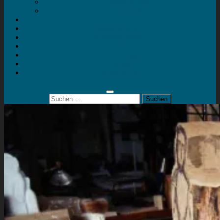
Mein Konto
Kontakt
Artort
Ausstellungen
Kunstaktionen
Landart
Geheimtipps
Portfolio
0 Artikel
0,00 €
Suchen
nach: