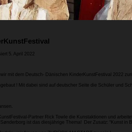
erKunstFestival
siert
5. April 2022
wir mit dem Deutsch- Dänischen KinderKunstFestival 2022 zurü
gebaut ! Mit dabei sind auf deutscher Seite die Schüler und Sc
ansen.
unstFestival-Partner Rick Towle die Kunstaktionen und arbeit
l Sønderborg ist das diesjährige Thema! Der Zusatz: “Kunst in