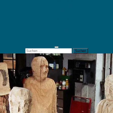
Mein Konto
Kontakt
Artort
Ausstellungen
Kunstaktionen
Landart
Geheimtipps
Portfolio
0 Artikel
0,00 €
Suchen
nach: