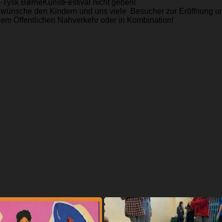
-Tysk BørneKunstFestival nicht geben!
Ich wünsche den Kindern und uns viele Besucher zur Eröffnung 
dem Öffentlichen Nahverkehr oder in Kombination!