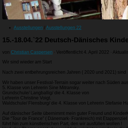
Ausstellungen
/
Ausstellungen 22
15.-18.04.`22 Deutsch-Dänisches Kind
von
Christian Caspersen
· Veröffentlicht
4. April 2022
· Aktuali
Wir sind wieder am Start
Nach zwei entbehrungsreichen Jahren ( 2020 und 2021) sind 
Wir haben unser Festival-Terrain sogar weiter nach Süden aus
5. Klasse von Lehrerin Sine Mitransky.
Grundschule/ Langballig/ die 4. Klasse von
Lehrerin Christine Voigt.
Waldschule/ Flensburg/ die 4. Klasse von Lehrerin Stefanie H
Auf dänischer Seite übernimmt mein guter Freund und KinderK
Die “Tour de France” ( Dänemark- Frankreich) mit Etappenzie
führt hin zum künstlerischen Part, den wir ausfüllen wollen !