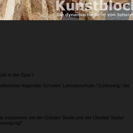
ck in der Spur !
hülerinnen folgender Schulen: Lornsenschule / Schleswig / die
ete zusammen mit der Gråsten Skole und der Ulkebøl Skole!
 Bewegung!”