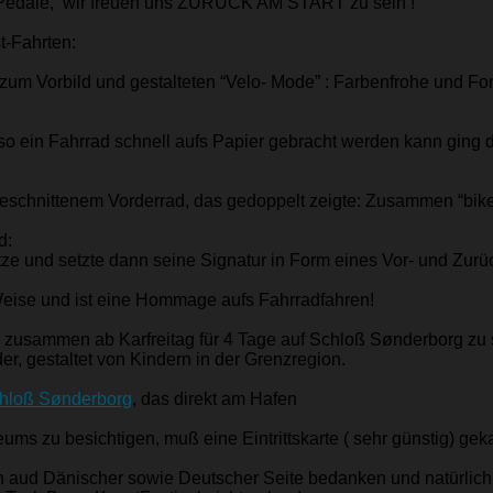
ie Pedale, wir freuen uns ZURÜCK AM START zu sein !
t-Fahrten:
 zum Vorbild und gestalteten “Velo- Mode” : Farbenfrohe und F
ie so ein Fahrrad schnell aufs Papier gebracht werden kann ging
schnittenem Vorderrad, das gedoppelt zeigte: Zusammen “biken
d:
ütze und setzte dann seine Signatur in Form eines Vor- und Zur
 Weise und ist eine Hommage aufs Fahrradfahren!
zusammen ab Karfreitag für 4 Tage auf Schloß Sønderborg zu s
r, gestaltet von Kindern in der Grenzregion.
hloß
Sønderborg
, das direkt am Hafen
ms zu besichtigen, muß eine Eintrittskarte ( sehr günstig) gek
onen aud Dänischer sowie Deutscher Seite bedanken und natürlich