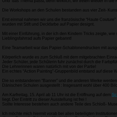
Und das Thema passt, denn wirklich, wir treten wieder in d
Die Workshops an den Schulen bestanden aus vier Zeit- Kuns
Erst einmal nahmen wir uns die französische “Haute Couture”
wurden mit Stift und Deckfarbe auf Papier designt.
Mit einer Einführung, in der ich den Kindern Tricks zeigte, w
Lieblingsfahrrad aufs Papier gebannt!
Eine Teamarbeit war das Papier-Schablonendrucken mit ausge
Körperlich wurde es zum Schluß mit dem mitgebrachten Einra
Jeder Schüler, jede Schûlerin fuhr zunächst durch die Farbpf
Die Lehrerinnen waren natürlich mit von der Partie!
Ein echtes “Action Painting”-Gruppenbild entstand auf diese
Die so entstandenen “Banner” und die anderen Werke werden 
Dänischen Schulen ausgestellt : Insgesamt wohl über 400 Bilde
Am Karfreitag, 15. April ab 11 Uhr ist die Eröffnung auf dem
Sc
liegt. Der Eintritt zu dieser Ausstellung ist frei !
Sollte Interesse bestehen auch andere Teile des Schloß- Museu
Ich möchte mich hiermit vorab bei allen beteiligten Instituti