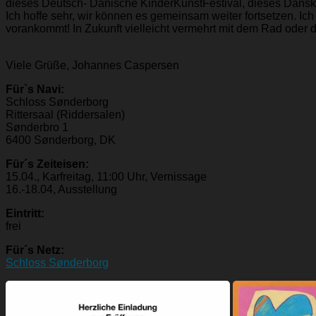
dieses Deutsch- Dänische KinderKunstFestival, dieses Dansk
Ich hoffe sehr, wir können es gemeinsam weiter fortsetzen. 
vorankommt! In Zukunft vielleicht vermehrt mit dem Rad oder 
Viele Grüße, Johannes Caspersen
Für`s Navi:
Schloss Sønderborg
Rittersaal (Riddersalen)
Sønderbro 1
6400 Sønderborg, DK
Für´s Zeiteisen:
15.04., Karfreitag, 11:00 Uhr, Vernissage
16.-18.04, Ausstellung
Eintritt:
frei
Für´s Netz:
Schloss Sønderborg