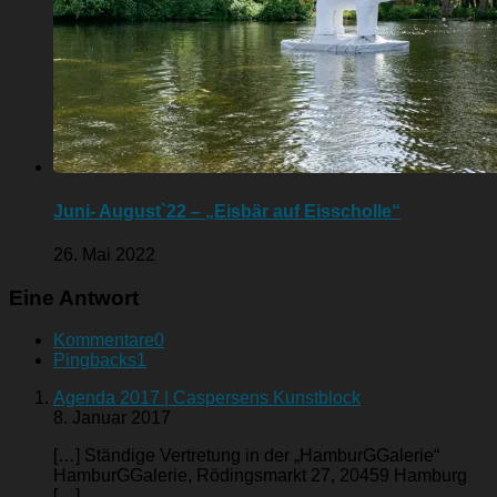
Juni- August`22 – „Eisbär auf Eisscholle“
26. Mai 2022
Eine Antwort
Kommentare
0
Pingbacks
1
Agenda 2017 | Caspersens Kunstblock
8. Januar 2017
[…] Ständige Vertretung in der „HamburGGalerie“
HamburGGalerie, Rödingsmarkt 27, 20459 Hamburg
[…]