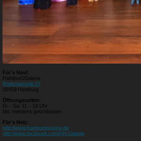
Für`s Navi:
HamburGGalerie
Rödingsmarkt 27
20459 Hamburg
Öffnungszeiten:
Di – Sa: 11 – 18 Uhr
Mo: meistens geschlossen
Für`s Netz:
http://www.hamburggalerie.de
http://www.facebook.com/HH.Galerie