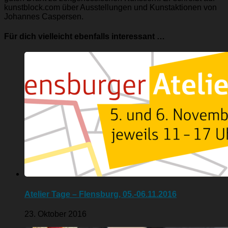
kunstblock.com über Ausstellungen und Kunstaktionen von
Johannes Caspersen.
Für dich vielleicht ebenfalls interessant …
Atelier Tage – Flensburg, 05.-06.11.2016
23. Oktober 2016