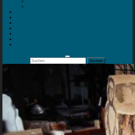
Mein Konto
Kontakt
Artort
Ausstellungen
Kunstaktionen
Landart
Geheimtipps
Portfolio
0 Artikel
0,00 €
Suchen
nach: