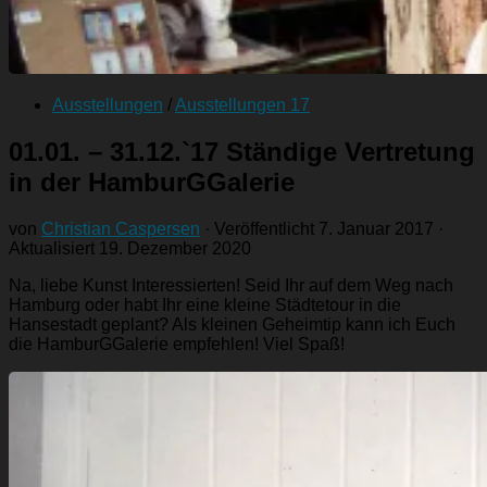
Ausstellungen
/
Ausstellungen 17
01.01. – 31.12.`17 Ständige Vertretung
in der HamburGGalerie
von
Christian Caspersen
· Veröffentlicht
7. Januar 2017
·
Aktualisiert
19. Dezember 2020
Na, liebe Kunst Interessierten! Seid Ihr auf dem Weg nach
Hamburg oder habt Ihr eine kleine Städtetour in die
Hansestadt geplant? Als kleinen Geheimtip kann ich Euch
die HamburGGalerie empfehlen! Viel Spaß!