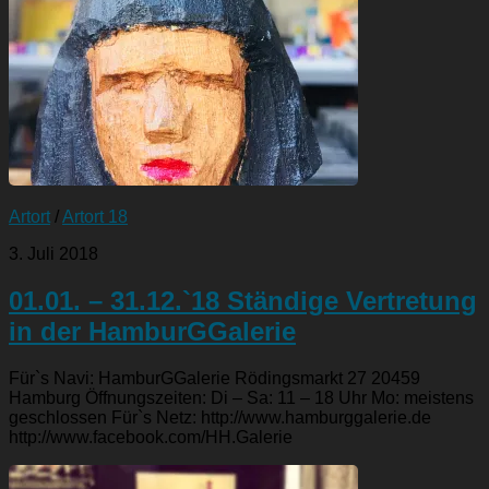
Artort
/
Artort 18
3. Juli 2018
01.01. – 31.12.`18 Ständige Vertretung
in der HamburGGalerie
Für`s Navi: HamburGGalerie Rödingsmarkt 27 20459
Hamburg Öffnungszeiten: Di – Sa: 11 – 18 Uhr Mo: meistens
geschlossen Für`s Netz: http://www.hamburggalerie.de
http://www.facebook.com/HH.Galerie