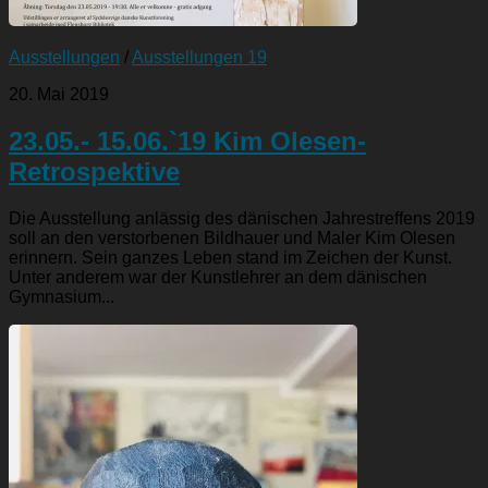
Ausstellungen
/
Ausstellungen 19
20. Mai 2019
23.05.- 15.06.`19 Kim Olesen-
Retrospektive
Die Ausstellung anlässig des dänischen Jahrestreffens 2019
soll an den verstorbenen Bildhauer und Maler Kim Olesen
erinnern. Sein ganzes Leben stand im Zeichen der Kunst.
Unter anderem war der Kunstlehrer an dem dänischen
Gymnasium...