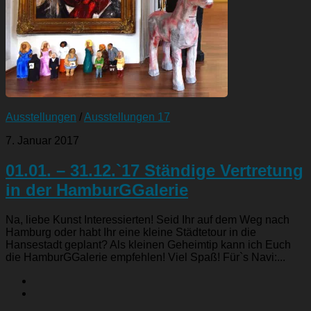
Ausstellungen
/
Ausstellungen 17
7. Januar 2017
01.01. – 31.12.`17 Ständige Vertretung
in der HamburGGalerie
Na, liebe Kunst Interessierten! Seid Ihr auf dem Weg nach
Hamburg oder habt Ihr eine kleine Städtetour in die
Hansestadt geplant? Als kleinen Geheimtip kann ich Euch
die HamburGGalerie empfehlen! Viel Spaß! Für`s Navi:...