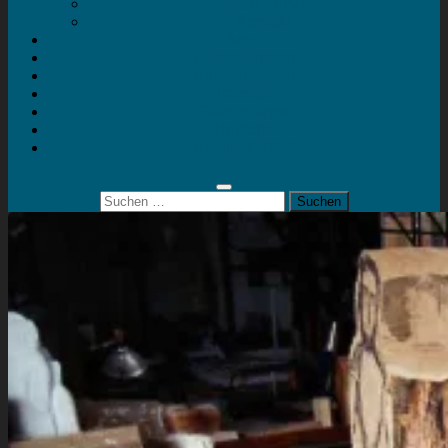
Mein Konto
Kontakt
Artort
Ausstellungen
Kunstaktionen
Landart
Geheimtipps
Portfolio
0 Artikel
0,00 €
Suchen
nach: