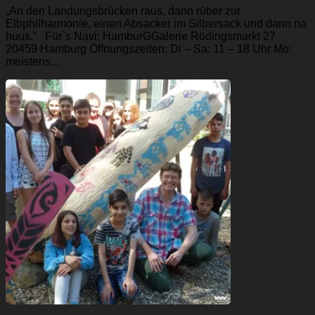
„An den Landungsbrücken raus, dann rüber zur
Elbphilharmonie, einen Absacker im Silbersack und dann na
huus.“ Für`s Navi: HamburGGalerie Rödingsmarkt 27
20459 Hamburg Öffnungszeiten: Di – Sa: 11 – 18 Uhr Mo:
meistens...