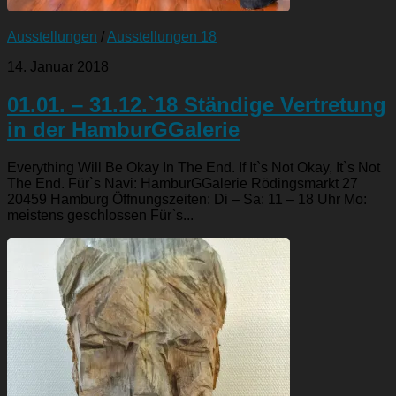
Ausstellungen
/
Ausstellungen 18
14. Januar 2018
01.01. – 31.12.`18 Ständige Vertretung
in der HamburGGalerie
Everything Will Be Okay In The End. If It`s Not Okay, It`s Not
The End. Für`s Navi: HamburGGalerie Rödingsmarkt 27
20459 Hamburg Öffnungszeiten: Di – Sa: 11 – 18 Uhr Mo:
meistens geschlossen Für`s...