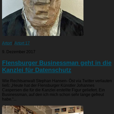
Artort
/
Artort 17
9. Dezember 2017
Flensburger Businessman geht in die
Kanzlei für Datenschutz
Wie Rechtsanwalt Stephan Hansen- Öst via Twitter verlauten
ließ: „Heute hat der Flensburger Künstler Johannes
Caspersen die für die Kanzlei erstellte Figur geliefert. Ein
Businessman, auf den ich mich schon sehr lange gefreut
habe.“...