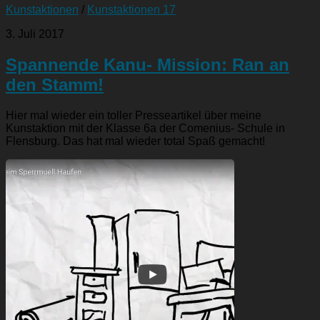
Kunstaktionen
/
Kunstaktionen 17
3. Juli 2017
Spannende Kanu- Mission: Ran an
den Stamm!
Hier mal wieder ein toller Presseartikel über meine
Kunstaktion mit der Klasse 6a der Comenius- Schule in
Flensburg. Das hat mal wieder total Spaß gemacht!