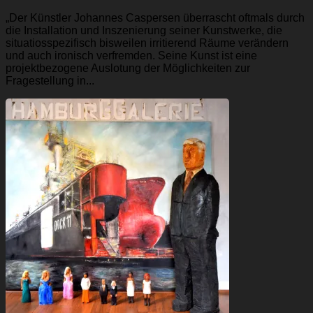
„Der Künstler Johannes Caspersen überrascht oftmals durch
die Installation und Inszenierung seiner Kunstwerke, die
situatiosspezifisch bisweilen irritierend Räume verändern
und auch ironisch verfremden. Seine Kunst ist eine
projektbezogene Auslotung der Möglichkeiten zur
Fragestellung in...