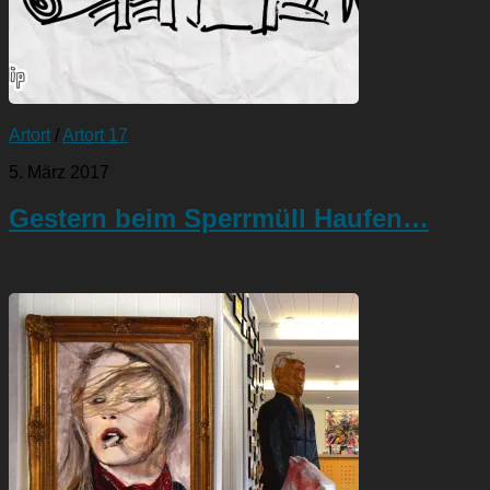
Artort
/
Artort 17
5. März 2017
Gestern beim Sperrmüll Haufen…