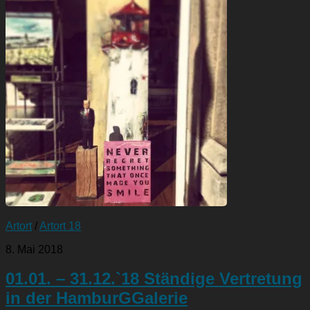
Artort
/
Artort 18
8. Mai 2018
01.01. – 31.12.`18 Ständige Vertretung
in der HamburGGalerie