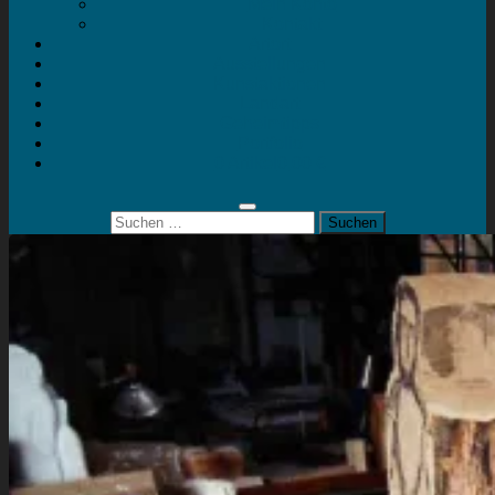
Mein Konto
Kontakt
Artort
Ausstellungen
Kunstaktionen
Landart
Geheimtipps
Portfolio
0 Artikel
0,00 €
Suchen
nach: