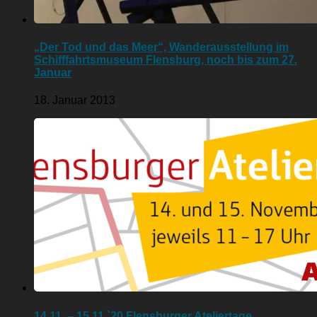
„Der Tod und das Meer“, Wanderausstellung im
Schifffahrtsmuseum Flensburg, noch bis zum 27.
Januar
18. Januar 2013
14.11. – 15.11.`20 Flensburger Ateliertage