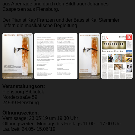
aus Apenrade und durch den Bildhauer Johannes
Caspersen aus Flensburg.
Der Pianist Kay Franzen und der Bassist Kai Stemmler
liefern die musikalische Begleitung
Veranstaltungsort:
Flensborg Bibliotek
Norderstraße 59
24939 Flensburg
Öffnungszeiten:
Vernissage: 23.05`19 um 19:30 Uhr
Öffnungszeiten: Montags bis Freitags 11:00 – 17:00 Uhr
Laufzeit: 24.05- 15.06`19