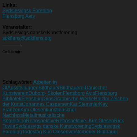
Links:
Sydslesvigsk Forening
Flensborg Avis
Veranstalter:
Sydslesvigs danske Kunstforening
sdkflens@sdkflens.org
Gefällt mir:
Schlagwörter:
Arbeiten in
Öl
Ausstellungen
Bildhauer
Bildhauerei
Dänischer
Kunstverein
Duborg- Skolen
Flensborg Avis
Flensborg
Bibliotek
Flensburg
Gips
Graphische Werke
Holz
Im Zeichen
der Kunst
Johannes Caspersen
Kai Stemmler
Kay
Franzen
Kim Olesen
künstlerischer
Nachlass
Metall
musikalische
Begleitung
Retrospektive
Retrospektive- Kim Olesen
Rick
Towle
Sydslesvigs danske Kunstvorening
Sydslesvigsk
Forening
Todestag Kim Olesen
verstorbener Bildhauer