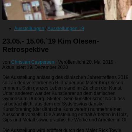
Ausstellungen
/
Ausstellungen 19
23.05.- 15.06.`19 Kim Olesen-
Retrospektive
von
Christian Caspersen
· Veröffentlicht
20. Mai 2019
·
Aktualisiert
19. Dezember 2020
Die Ausstellung anlässig des dänischen Jahrestreffens 2019
soll an den verstorbenen Bildhauer und Maler Kim Olesen
erinnern. Sein ganzes Leben stand im Zeichen der Kunst.
Unter anderem war der Kunstlehrer an dem dänischen
Gymnasium Duborg- Skolen. Sein künstlerischer Nachlass
ist beträchtlich, aus dem der Sydslesvigs danske
Kunstforening (der dänische Kunstverein) nunmehr einen
Ausschnitt vorstellt. Die Ausstellung enthält Arbeiten in Holz,
Gips und Metall sowie graphische Werke und Arbeiten in Öl.
Die Ausstellung wird eröffnet durch den Maler Rick Towle