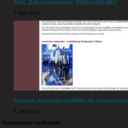
16.04.`15 Buchpräsentation ”Dybbøl 1864-2014”
7. April 2015
Feedback, Skulpturen und Bilder von Johannes Cas
5. Juni 2013
Kommentar verfassen