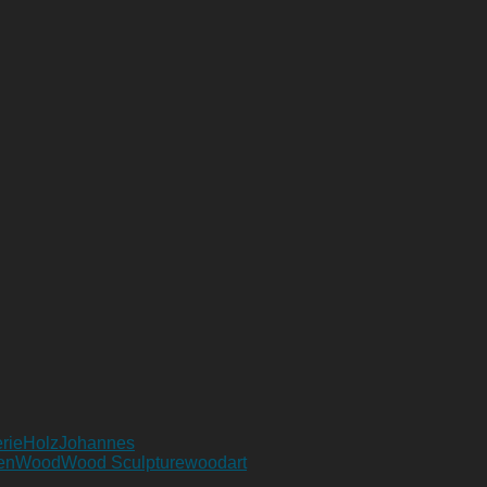
rie
Holz
Johannes
en
Wood
Wood Sculpture
woodart