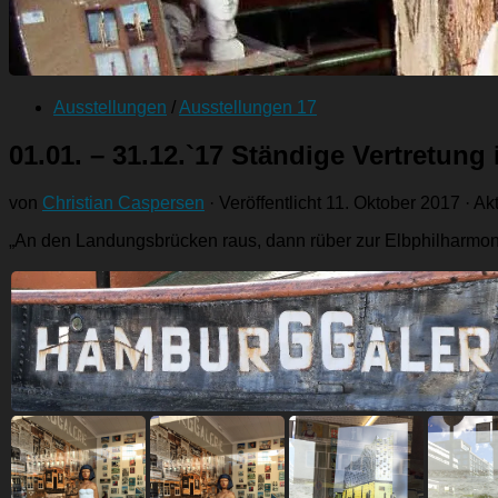
Ausstellungen
/
Ausstellungen 17
01.01. – 31.12.`17 Ständige Vertretun
von
Christian Caspersen
· Veröffentlicht
11. Oktober 2017
· Akt
„An den Landungsbrücken raus, dann rüber zur Elbphilharmon