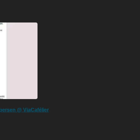
persen @ ViaCafélier