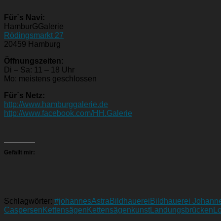
Für`s Navi:
HamburGGalerie
Rödingsmarkt 27
20459 Hamburg
Öffnungszeiten:
Di – Sa: 11 – 18 Uhr
Mo: meistens geschlossen
Für`s Netz:
http://www.hamburggalerie.de
http://www.facebook.com/HH.Galerie
Gefällt mir:
Schlagwörter:
#johannes
Astra
Bildhauerei
Bildhauerei Johann
Caspersen
Kettensägen
Kettensägenkunst
Landungsbrücken
Lo