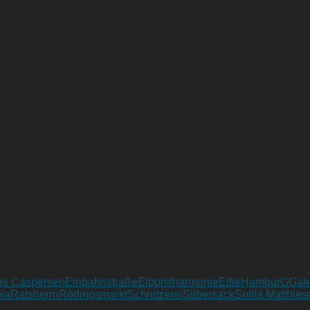
es Caspersen
Einbahnstraße
Elbphilharmonie
Elfie
HamburGGale
la
Ratsherrn
Rödingsmarkt
Schnitzerei
Silbersack
Solita Matthies