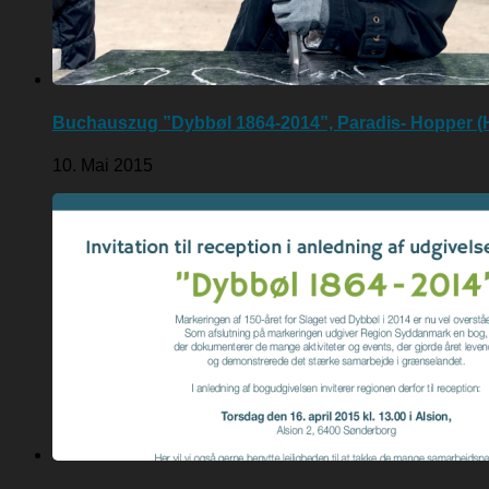
Buchauszug ”Dybbøl 1864-2014”, Paradis- Hopper (
10. Mai 2015