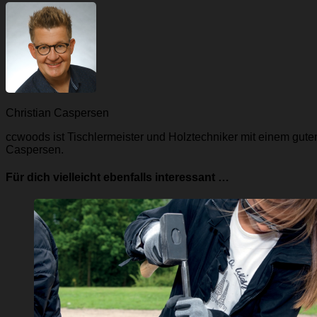
Christian Caspersen
ccwoods ist Tischlermeister und Holztechniker mit einem gut
Caspersen.
Für dich vielleicht ebenfalls interessant …