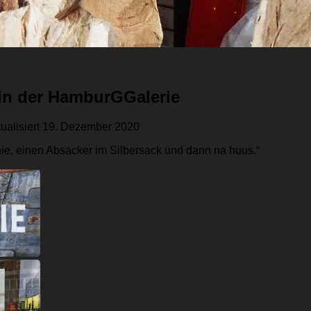
g in der HamburGGalerie
ualisiert
19. Dezember 2020
ie, einen Absacker im Silbersack und dann na huus.“