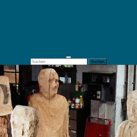
Mein Konto
Kontakt
Artort
Ausstellungen
Kunstaktionen
Landart
Geheimtipps
Portfolio
0 Artikel
0,00 €
Suchen
nach: