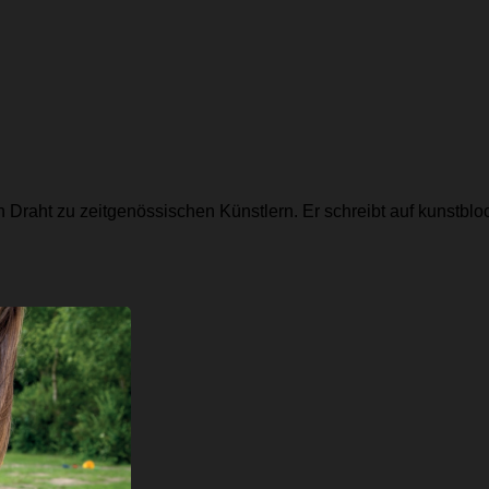
en Draht zu zeitgenössischen Künstlern. Er schreibt auf kunst