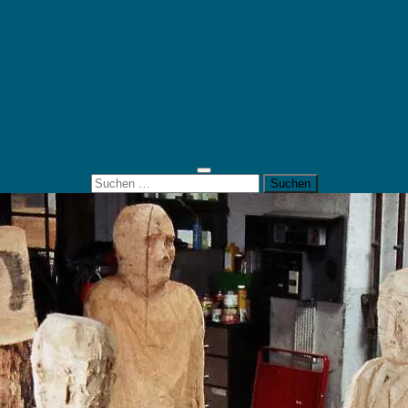
Mein Konto
Kontakt
Artort
Ausstellungen
Kunstaktionen
Landart
Geheimtipps
Portfolio
0 Artikel
0,00 €
Suchen
nach: