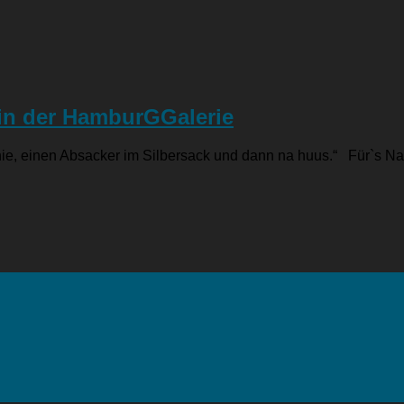
g in der HamburGGalerie
nie, einen Absacker im Silbersack und dann na huus.“ Für`s