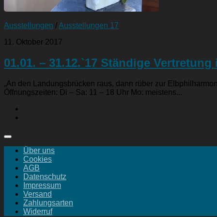
Ausstellungen
/
Ausstellungen 17
11. Oktober 2017
01.01. – 31.12.`17 Ständige Vertretun
„An den Landungsbrücken raus, dann rüber zur Elbphilharmo
Öffnungszeiten: Di – Sa: 11 – 18 Uhr Mo: meistens...
Über uns
Cookies
AGB
Datenschutz
Impressum
Versand
Zahlungsarten
Widerruf