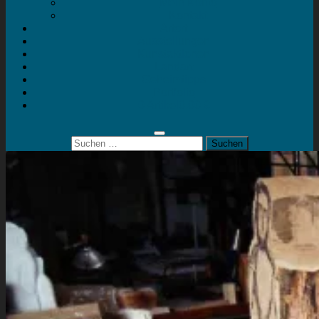
Mein Konto
Kontakt
Artort
Ausstellungen
Kunstaktionen
Landart
Geheimtipps
Portfolio
0 Artikel
0,00 €
Suchen
nach: