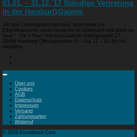
01.01. – 31.12.`17 Ständige Vertretung
in der HamburGGalerie
„An den Landungsbrücken raus, dann rüber zur
Elbphilharmonie, einen Absacker im Silbersack und dann na
huus.“ Für`s Navi: HamburGGalerie Rödingsmarkt 27
20459 Hamburg Öffnungszeiten: Di – Sa: 11 – 18 Uhr Mo:
meistens...
Über uns
Cookies
AGB
Datenschutz
Impressum
Versand
Zahlungsarten
Widerruf
© 2026 Kunstblock Com