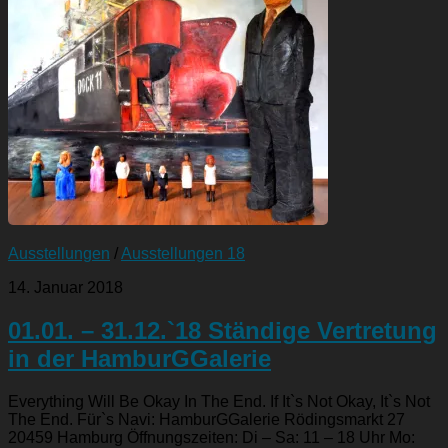
Ausstellungen
/
Ausstellungen 18
14. Januar 2018
01.01. – 31.12.`18 Ständige Vertretung
in der HamburGGalerie
Everything Will Be Okay In The End. If It`s Not Okay, It`s Not
The End. Für`s Navi: HamburGGalerie Rödingsmarkt 27
20459 Hamburg Öffnungszeiten: Di – Sa: 11 – 18 Uhr Mo: