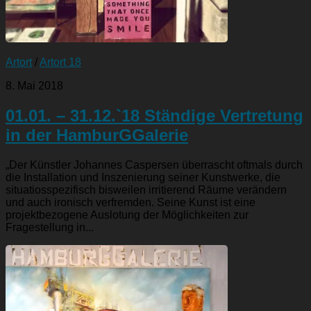
Artort
/
Artort 18
8. Mai 2018
01.01. – 31.12.`18 Ständige Vertretung
in der HamburGGalerie
„Der Künstler Johannes Caspersen überrascht oftmals durch
die Installation und Inszenierung seiner Kunstwerke, die
situatiosspezifisch bisweilen irritierend Räume verändern
und auch ironisch verfremden. Seine Kunst ist eine
projektbezogene Auslotung der Möglichkeiten zur
Fragestellung in...