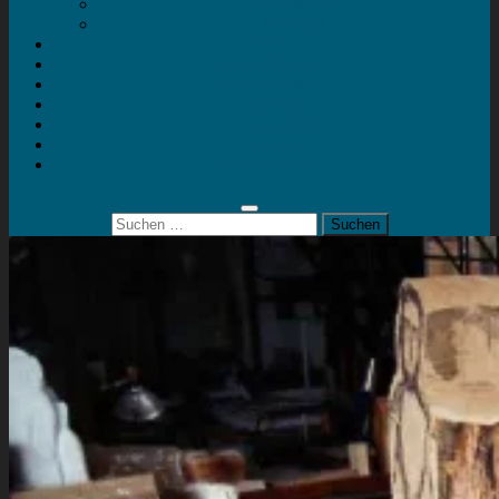
Mein Konto
Kontakt
Artort
Ausstellungen
Kunstaktionen
Landart
Geheimtipps
Portfolio
0 Artikel
0,00 €
Suchen
nach: