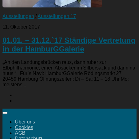
Ausstellungen
/
Ausstellungen 17
11. Oktober 2017
01.01. – 31.12.`17 Ständige Vertretung
in der HamburGGalerie
„An den Landungsbrücken raus, dann rüber zur
Elbphilharmonie, einen Absacker im Silbersack und dann na
huus.“ Für`s Navi: HamburGGalerie Rödingsmarkt 27
20459 Hamburg Öffnungszeiten: Di – Sa: 11 – 18 Uhr Mo:
meistens...
Über uns
Cookies
AGB
Datenschutz