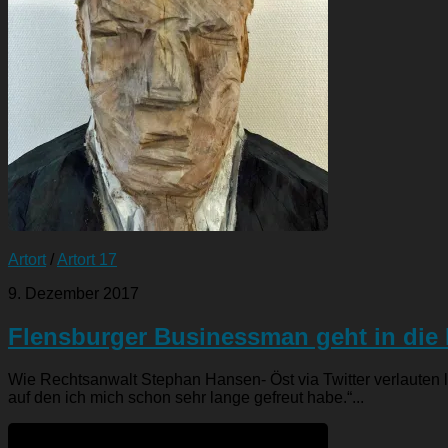
Artort
/
Artort 17
9. Dezember 2017
Flensburger Businessman geht in die 
Wie Rechtsanwalt Stephan Hansen- Öst via Twitter verlauten li
auf den ich mich schon sehr lange gefreut habe.“...