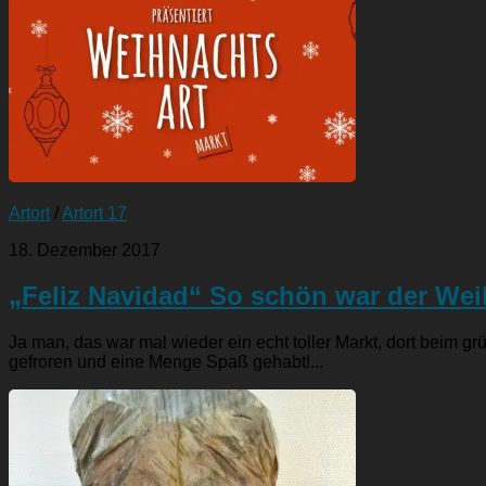
Artort
/
Artort 17
18. Dezember 2017
„Feliz Navidad“ So schön war der Wei
Ja man, das war mal wieder ein echt toller Markt, dort beim 
gefroren und eine Menge Spaß gehabt!...