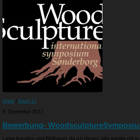
Artort
/
Artort 17
5. Dezember 2017
Bewerbung- WoodsculptureSymposiu
Liebe Kreative und Bildhauer, da ich dieses Jahr wieder mit in