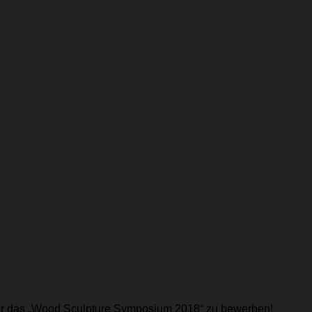
ich für das „Wood Sculpture Symposium 2018“ zu bewerben!