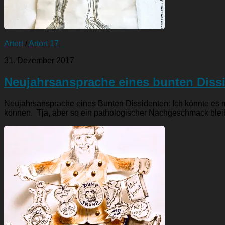
Artort
/
Artort 17
31. Dezember 2017
Neujahrsansprache eines bunten Dissi
Neujahrsansprache eines Bunten Dissidenten: Ich könnte es m
können. Tja, aber so ein pathologischer Nachgeschmack bleibt