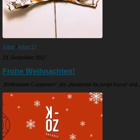
Artort
/
Artort 17
23. Dezember 2017
Frohe Weihnachten!
„Bildhauerei Caspersen“, die „Akademie für junge Kunst“ un