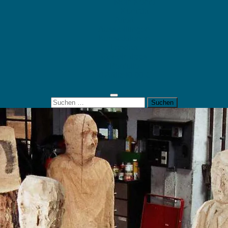
Mein Konto
Kontakt
Artort
Ausstellungen
Kunstaktionen
Landart
Geheimtipps
Portfolio
0 Artikel
0,00 €
Suchen
nach: