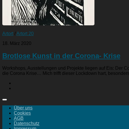
Artort
/
Artort 20
18. März 2020
Brotlose Kunst in der Corona- Krise
Workshops, Ausstellungen und Projekte liegen auf Eis: Der C
die Corona Krise… Mich trifft dieser Lockdown hart, besonders.
Über uns
Cookies
AGB
Datenschutz
Impressum