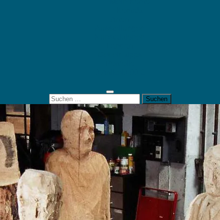
Mein Konto
Kontakt
Artort
Ausstellungen
Kunstaktionen
Landart
Geheimtipps
Portfolio
0 Artikel
0,00 €
Suchen
nach: