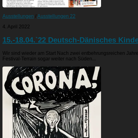
Ausstellungen
/
Ausstellungen 22
4. April 2022
15.-18.04.`22 Deutsch-Dänisches Kind
Wir sind wieder am Start Nach zwei entbehrungsreichen Jahre
Festival-Terrain sogar weiter nach Süden...