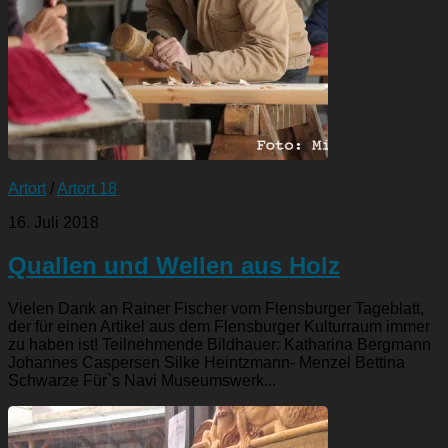
Artort
/
Artort 18
16. Juli 2018
Quallen und Wellen aus Holz
Vielen Dank an Rainer Fischer vom Flensburger Tageblatt,
der für einen Artikel aus dem Flensburger Kulturraum immer
zu haben ist! Teilnehmende Bildhauer: Katharina Bergmann
Johannes Caspersen Silke Heintzmann- Menzel Bettina
Schwarze Für`s Navi Museumswerk...