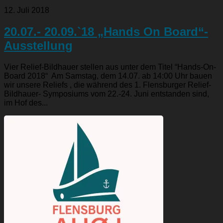
12. Juli 2018
20.07.- 20.09.`18 „Hands On Board“-
Ausstellung
Vier Relief-Bildhauer stellen aus unter dem Titel “Hands-On-
Board 2018“ Am Samstag, dem 14.07. ab 14:00 Uhr bauen
wir unsere Reliefs , die während des 1. Flensburger Relief-
Bildhauer- Symposiums vom 22.-24. Juni entstanden sind,
im Hof des...