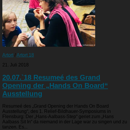
Artort
/
Artort 18
21. Juli 2018
20.07.`18 Resumeé des Grand
Opening der „Hands On Board“
Ausstellung
Resumeé des „Grand Opening der Hands On Board
Ausstellung“, des 1. Relief-Bildhauer-Symposiums in
Flensburg: Der „Hans-Aalbass-Step“ geriet zum „Hans
Aalbass Sit In“ da niemand in der Lage war zu singen und zu
tanzen. Es...