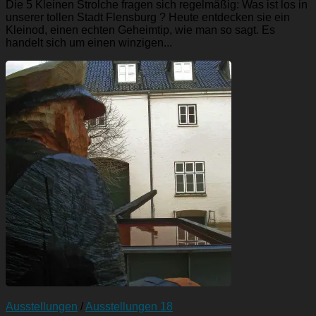
Die 5 Kleinen Strolche fragen sich regelmäßig: Was ist los in
unserer tollen Stadt Flensburg ? Heute entdecken sie ein
Kleinod, einen echten Geheimtip, wie man so sagt. Es
handelt sich um einen winzigen...
Ausstellungen
/
Ausstellungen 18