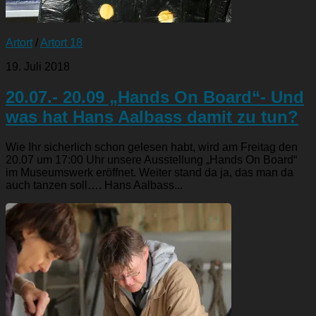
Artort
/
Artort 18
19. Juli 2018
20.07.- 20.09 „Hands On Board“- Und
was hat Hans Aalbass damit zu tun?
Wie Ihr sicherlich schon gelesen habt, wird am Freitag den
20.07 um 17:00 Uhr unsere Ausstellung „Hands On Board“
im Museumswerk eröffnet. Weiter stand da ja, das man da
auch tanzen soll…. Hans Aalbass...