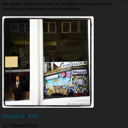
irre geilen Karnevalsfeier im Schifffahrtsmuseum letzte
Nacht, das Erwachen im Schneesturm!...
Agenda 18
/
Artort
11. Februar 2018