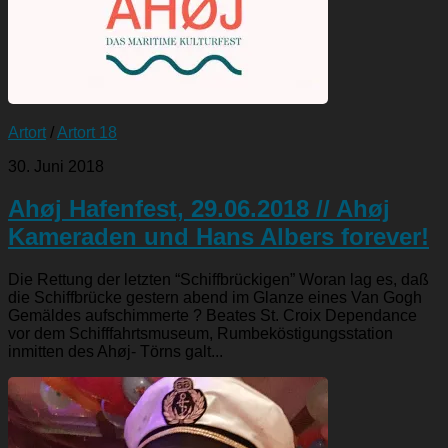
Artort
/
Artort 18
30. Juni 2018
Ahøj Hafenfest, 29.06.2018 // Ahøj
Kameraden und Hans Albers forever!
Die Rettung der letzten “Schiffbrückigen” Woran lag es, daß
die Schiffbrücke gestern abend im Glanze eines Van Gogh
Gemäldes aufschimmerte ? Beates St. Croix Dependance
vor dem Schifffahrtsmuseum, Rumbeköstigungsstation
inmitten des Ahøj- Törns galt...