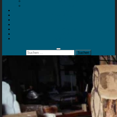
Mein Konto
Kontakt
Artort
Ausstellungen
Kunstaktionen
Landart
Geheimtipps
Portfolio
0 Artikel
0,00 €
Suchen
nach: