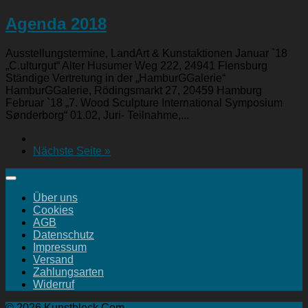
Agenda 2018
Ausstellungstermine, LandArt & Kunstaktionen Januar `18
„C.ulturgut“ Alter Husumer Weg 222, 24941 Flensburg
Ständige Vertretung in der „HamburGGalerie“
HamburGGalerie, Rödingsmarkt 27, 20459 Hamburg
Februar `18 „7. Wood Sculpture International Symposium
Sønderborg“ 01.02, Juri- Teilnahme,...
Nächste Seite »
Über uns
Cookies
AGB
Datenschutz
Impressum
Versand
Zahlungsarten
Widerruf
© 2026 Kunstblock Com