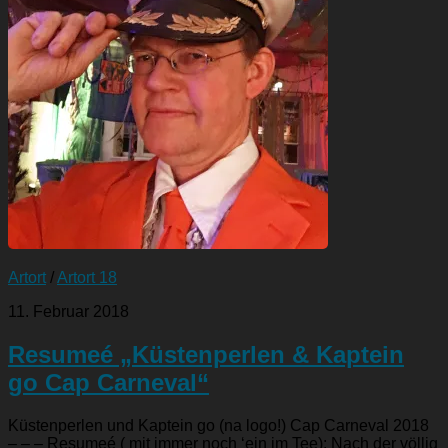
Artort
/
Artort 18
11. Februar 2018
Resumeé „Küstenperlen & Kaptein
go Cap Carneval“
Küstenperlen und Kaptein go (na logo!) Cap Carneval 2018
– – – Resumeé ( mit immer noch ‘ein im Tee): Nach der völlig