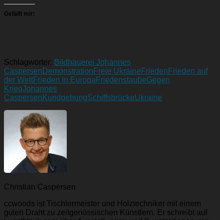
Gefällt mir:
Schlagwörter:
Bildhauerei Johannes
Caspersen
Demonstration
Freie Ukraine
Frieden
Frieden auf
der Welt
Frieden in Europa
Friedenstaube
Gegen
Krieg
Johannes
Caspersen
Kundgebung
Schiffsbrücke
Ukraine
Christian Caspersen
ccwoods ist Tischlermeister und Holztechniker mit einem
guten Draht zu zeitgenössischen Künstlern. Er schreibt auf