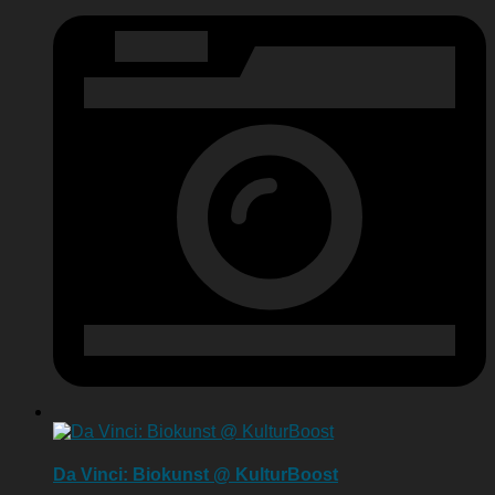
Da Vinci: Biokunst @ KulturBoost