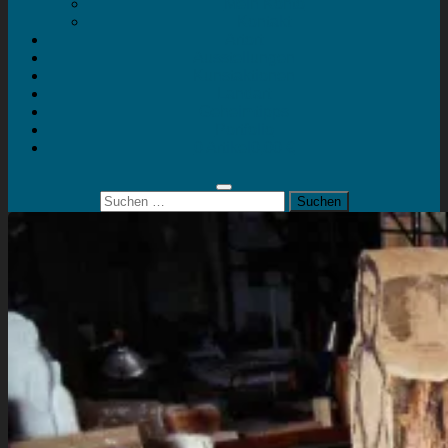
Mein Konto
Kontakt
Artort
Ausstellungen
Kunstaktionen
Landart
Geheimtipps
Portfolio
0 Artikel
0,00 €
Suchen
nach: