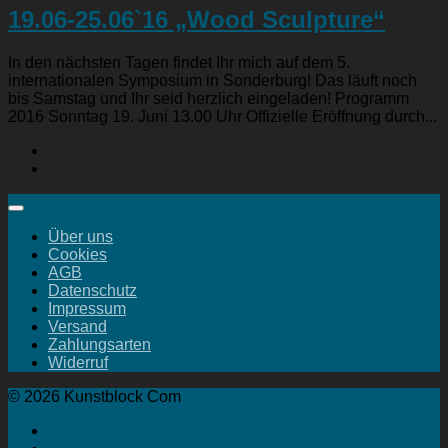
19.06-25.06`16 „Wood Sculpture“
In den nächsten Tagen findet Ihr mich auf dem 5.
internationalen Symposium in Sonderburg! Das läuft noch
bis Samstag und Ihr seid herzlich eingeladen! Programm
2016 Sonntag 19. Juni 13.00 Uhr Offizielle Eröffnung durch...
Über uns
Cookies
AGB
Datenschutz
Impressum
Versand
Zahlungsarten
Widerruf
© 2026 Kunstblock Com