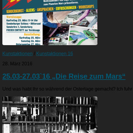
Kunstaktionen
/
Kunstaktionen 16
28. März 2016
25.03-27.03`16 „Die Reise zum Mars“
Und was habt Ihr so während der Ostertage gemacht? Ich fuh