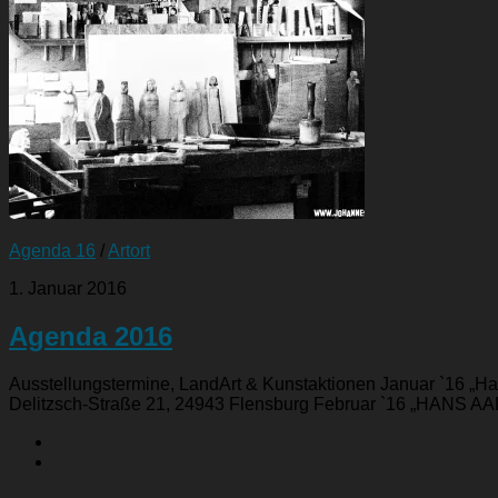
Agenda 16
/
Artort
1. Januar 2016
Agenda 2016
Ausstellungstermine, LandArt & Kunstaktionen Januar `16 „
Delitzsch-Straße 21, 24943 Flensburg Februar `16 „HANS AAL