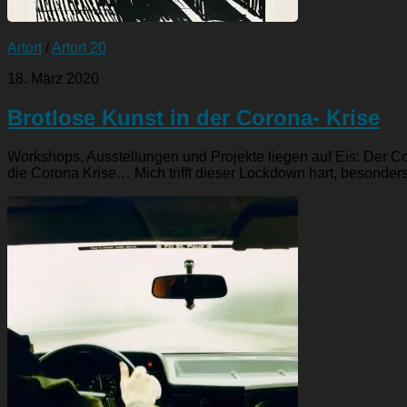
Artort
/
Artort 20
18. März 2020
Brotlose Kunst in der Corona- Krise
Workshops, Ausstellungen und Projekte liegen auf Eis: Der C
die Corona Krise… Mich trifft dieser Lockdown hart, besonders.