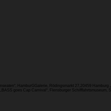
Hanseaten“, HamburGGalerie, Rödingsmarkt 27,20459 Hamburg 
BASS goes Cap Carnival“, Flensburger Schifffahrtsmuseum, Sc