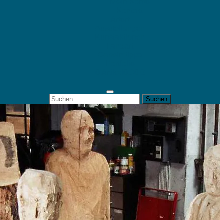
Mein Konto
Kontakt
Artort
Ausstellungen
Kunstaktionen
Landart
Geheimtipps
Portfolio
0 Artikel
0,00 €
Suchen
nach: