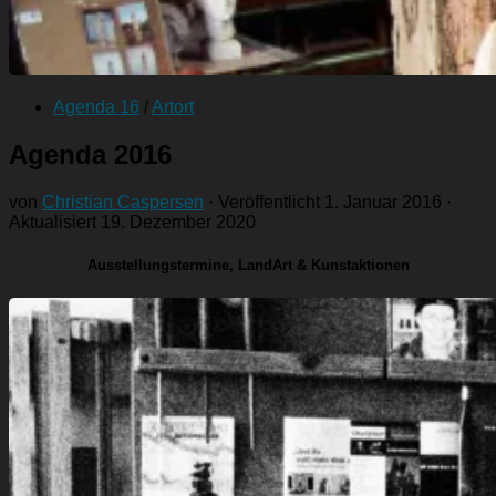
Agenda 16
/
Artort
Agenda 2016
von
Christian Caspersen
· Veröffentlicht
1. Januar 2016
·
Aktualisiert
19. Dezember 2020
Ausstellungstermine, LandArt & Kunstaktionen