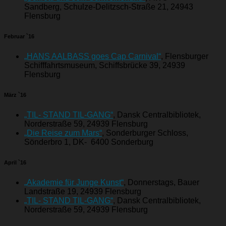
Sandberg, Schulze-Delitzsch-Straße 21, 24943
Flensburg
Februar `16
„HANS AALBASS goes Cap Carnival“
, Flensburger
Schifffahrtsmuseum, Schiffsbrücke 39, 24939
Flensburg
März `16
„TIL- STAND TIL-GANG“
, Dansk Centralbibliotek,
Norderstraße 59, 24939 Flensburg
„Die Reise zum Mars“
, Sonderburger Schloss,
Sönderbro 1, DK- 6400 Sonderburg
April `16
„Akademie für Junge Kunst“
, Donnerstags, Bauer
Landstraße 19, 24939 Flensburg
„TIL- STAND TIL-GANG“
, Dansk Centralbibliotek,
Norderstraße 59, 24939 Flensburg