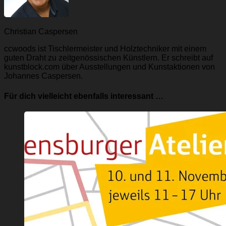
Christian Caspersen
ccwoods ist Tischlermeister und Holztechniker mit einem
guten Draht zu zeitgenössischen Künstlern. Er schreibt auf
kunstblock.com über Ausstellungen und Kunstaktionen von
Johannes Caspersen.
Für dich vielleicht ebenfalls interessant …