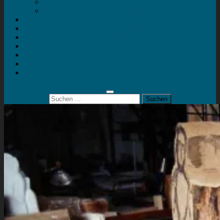
Mein Konto
Kontakt
Artort
Ausstellungen
Kunstaktionen
Landart
Geheimtipps
Portfolio
0 Artikel
0,00 €
Suchen
nach: