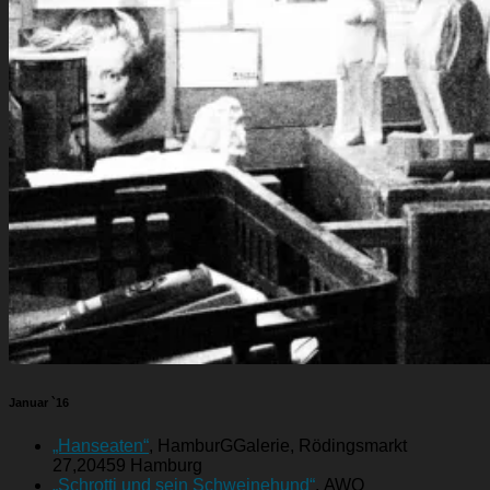
Januar `16
„Hanseaten“
, HamburGGalerie, Rödingsmarkt
27,20459 Hamburg
„Schrotti und sein Schweinehund“
, AWO