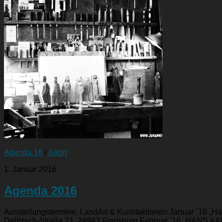
Agenda 16
/
Artort
1. Januar 2016
Agenda 2016
Ausstellungstermine, LandArt & Kunstaktionen Januar `16 „
Delitzsch-Straße 21, 24943 Flensburg Februar `16 „HANS AAL