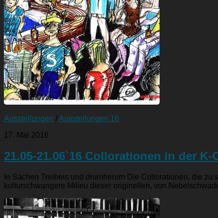
Ausstellungen
/
Ausstellungen 16
17. Mai 2016
21.05-21.06`16 Collorationen in der K-
In Sachen Treibeis und drumherum Die Collorationen, die zu 
kulturschwangere Milieu dieser originellen, von Nebelschwade