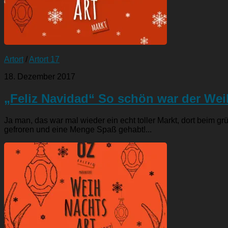
Artort
/
Artort 17
18. Dezember 2017
„Feliz Navidad“ So schön war der Wei
Ja man, das war mal wieder ein echt toller Markt, dort beim 
gefroren und eine Menge Spaß gehabt!...