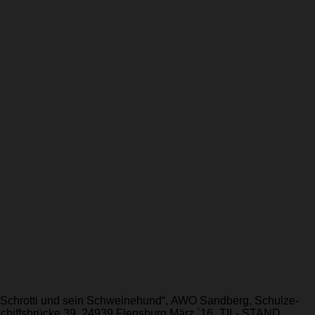
„Schrotti und sein Schweinehund“, AWO Sandberg, Schulze-
hiffsbrücke 39, 24939 Flensburg März `16 „TIL- STAND...