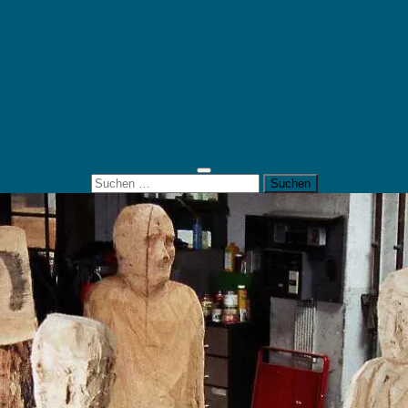
Mein Konto
Kontakt
Artort
Ausstellungen
Kunstaktionen
Landart
Geheimtipps
Portfolio
0 Artikel
0,00 €
Suchen
nach: