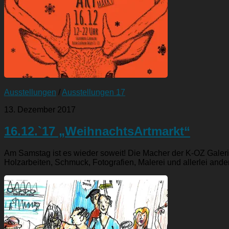
Ausstellungen
/
Ausstellungen 17
13. Dezember 2017
16.12.`17 „WeihnachtsArtmarkt“
Am Samstag ist es wieder soweit! Die Macher der K-OZ Galeri
Holzarbeiten, Schmuck, Fotografien, Malerei und allerlei ander