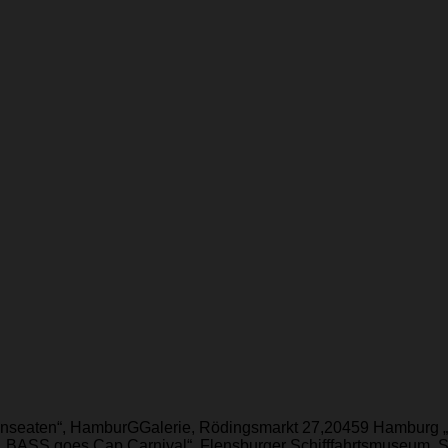
Hanseaten“, HamburGGalerie, Rödingsmarkt 27,20459 Hamburg 
BASS goes Cap Carnival“, Flensburger Schifffahrtsmuseum, Sc