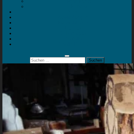
Mein Konto
Kontakt
Artort
Ausstellungen
Kunstaktionen
Landart
Geheimtipps
Portfolio
0 Artikel
0,00 €
Suchen
nach: