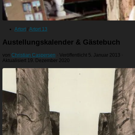
Artort
/
Artort 13
Austellungskalender & Gästebuch
von
Christian Caspersen
· Veröffentlicht
5. Januar 2013
·
Aktualisiert
19. Dezember 2020