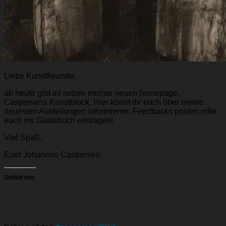
Liebe Kunstfreunde,
ab heute gibt es neben meiner neuen homepage,
Caspersens Kunstblock. Hier könnt ihr euch über meine
neuesten Austellungen informieren, Feedbacks posten oder
euch ins Gästebuch eintragen!
Viel Spaß,
Euer Johannes Caspersen
Gefällt mir: