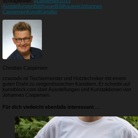
Schlagwörter:
#caspersen
2013
Ausstellungen
Bildhauer
Bildhauerei
Johannes
Caspersen
Kunst
Künstler
Christian Caspersen
ccwoods ist Tischlermeister und Holztechniker mit einem
guten Draht zu zeitgenössischen Künstlern. Er schreibt auf
kunstblock.com über Ausstellungen und Kunstaktionen von
Johannes Caspersen.
Für dich vielleicht ebenfalls interessant …