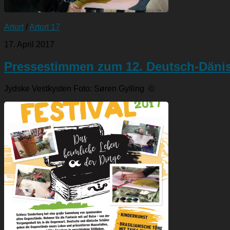
Artort
/
Artort 17
17. April 2017
Pressestimmen zum 12. Deutsch-Dänis
Jydske Vestkysten Foto: Søren Gylling ©