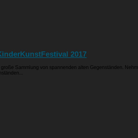
KinderKunstFestival 2017
e große Sammlung von spannenden alten Gegenständen. Nehme d
ständen...