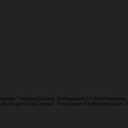
Hanseaten“, HamburGGalerie, Rödingsmarkt 27,20459 Hamburg 
BASS goes Cap Carnival“, Flensburger Schifffahrtsmuseum, Sc