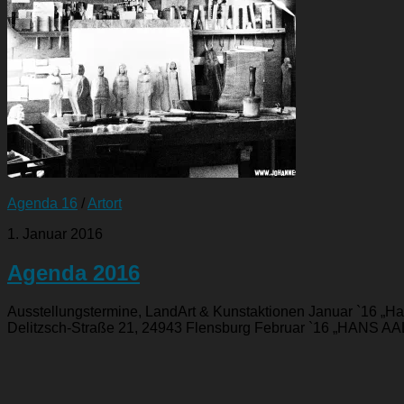
Agenda 16
/
Artort
1. Januar 2016
Agenda 2016
Ausstellungstermine, LandArt & Kunstaktionen Januar `16 „
Delitzsch-Straße 21, 24943 Flensburg Februar `16 „HANS AAL