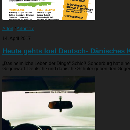
Artort
/
Artort 17
14. April 2017
Heute gehts los! Deutsch- Dänisches 
„Das heimliche Leben der Dinge“ Schloß Sonderburg hat ein
Gegenwart. Deutsche und dänische Schüler geben den Gegen