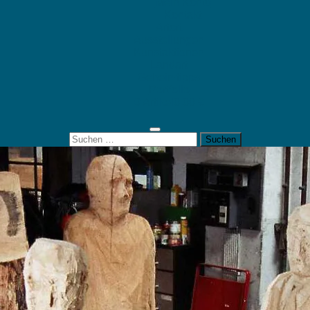
Mein Konto
Kontakt
Artort
Ausstellungen
Kunstaktionen
Landart
Geheimtipps
Portfolio
0 Artikel
0,00 €
Suchen
nach: