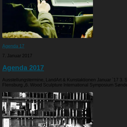
Agenda 17
7. Januar 2017
Agenda 2017
Ausstellungstermine, LandArt & Kunstaktionen Januar `17 3. 
Flensburg „6. Wood Sculpture International Symposium Sønder