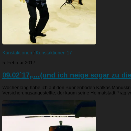
Kunstaktionen
/
Kunstaktionen 17
5. Februar 2017
09.02`17„…(und ich neige sogar zu di
Wochenlang habe ich auf den Bühnenboden Kafkas Manuskriptse
Versicherungsangestellte, der kaum seine Heimatstadt Prag ve