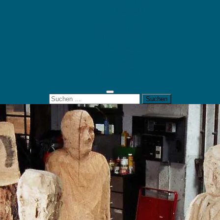
Mein Konto
Kontakt
Artort
Ausstellungen
Kunstaktionen
Landart
Geheimtipps
Portfolio
0 Artikel
0,00 €
Suchen
nach: