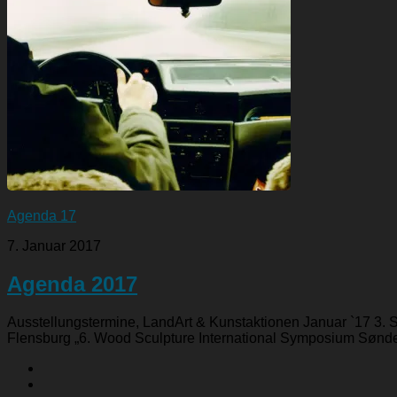
Agenda 17
7. Januar 2017
Agenda 2017
Ausstellungstermine, LandArt & Kunstaktionen Januar `17 3. 
Flensburg „6. Wood Sculpture International Symposium Sønder