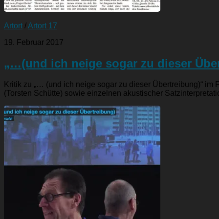
Artort
/
Artort 17
19. Februar 2017
„…(und ich neige sogar zu dieser Übe
Kritik zu „… (und ich neige sogar zu dieser Übertreibung)“ im
(Torsten Schütte) sowie einzelnen akustischer Satzinterpretati