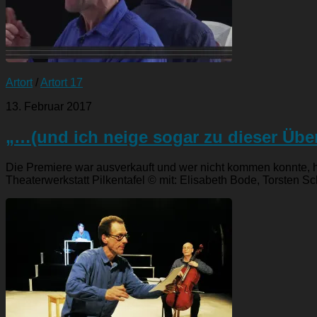
Artort
/
Artort 17
13. Februar 2017
„…(und ich neige sogar zu dieser Übe
Die Premiere war ausverkauft und wer nicht kommen konnte, h
Theaterwerkstatt Pilkentafel © mit: Elisabeth Bode, Torsten Sch