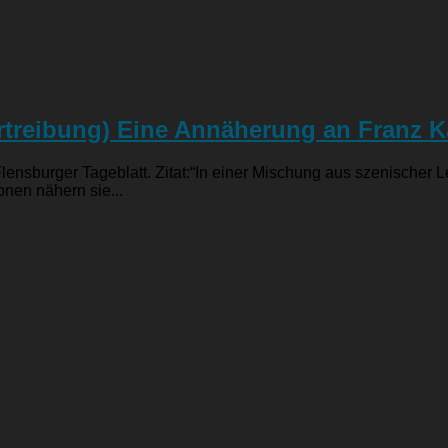
rtreibung) Eine Annäherung an Franz K
 Flensburger Tageblatt. Zitat:“In einer Mischung aus szenische
onen nähern sie...