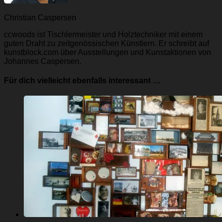
Christian Caspersen
ccwoods ist Tischlermeister und Holztechniker mit einem
guten Draht zu zeitgenössischen Künstlern. Er schreibt auf
kunstblock.com über Ausstellungen und Kunstaktionen von
Johannes Caspersen.
Für dich vielleicht ebenfalls interessant …