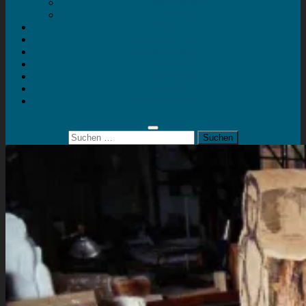
Mein Konto
Kontakt
Artort
Ausstellungen
Kunstaktionen
Landart
Geheimtipps
Portfolio
0 Artikel
0,00 €
Suchen
nach: