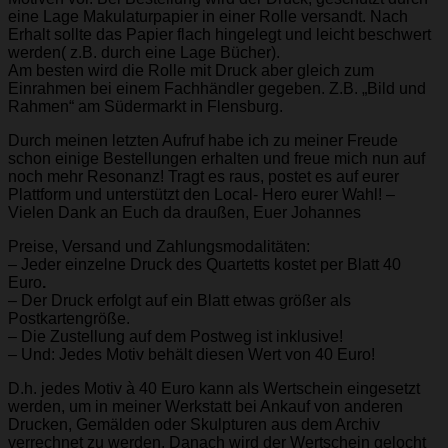
eine Lage Makulaturpapier in einer Rolle versandt. Nach
Erhalt sollte das Papier flach hingelegt und leicht beschwert
werden( z.B. durch eine Lage Bücher).
Am besten wird die Rolle mit Druck aber gleich zum
Einrahmen bei einem Fachhändler gegeben. Z.B. „Bild und
Rahmen“ am Südermarkt in Flensburg.
Durch meinen letzten Aufruf habe ich zu meiner Freude
schon einige Bestellungen erhalten und freue mich nun auf
noch mehr Resonanz! Tragt es raus, postet es auf eurer
Plattform und unterstützt den Local- Hero eurer Wahl! –
Vielen Dank an Euch da draußen, Euer Johannes
Preise, Versand und Zahlungsmodalitäten:
– Jeder einzelne Druck des Quartetts kostet per Blatt 40
Euro
.
– Der Druck erfolgt auf ein Blatt etwas größer als
Postkartengröße.
– Die Zustellung auf dem Postweg ist inklusive!
– Und: Jedes Motiv behält diesen Wert von 40 Euro!
D.h. jedes Motiv à 40 Euro kann als Wertschein eingesetzt
werden, um in meiner Werkstatt bei Ankauf von anderen
Drucken, Gemälden oder Skulpturen aus dem Archiv
verrechnet zu werden. Danach wird der Wertschein gelocht