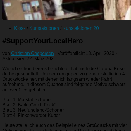
Kiosk
/
Kunstaktionen
/
Kunstaktionen 20
#SupportYourLocalHero
von
Christian Caspersen
· Veröffentlicht
13. April 2020
·
Aktualisiert
22. März 2021
Wie ich schon bereits berichtete, hat mich die Corona Krise
derbe geschüttelt. Um dem entgegen zu gehen, stellte ich 4
Druckstöcke her, mit denen ich langsam wieder Fahrt
aufnehme. In diesem Quartett sind folgende Motive schwarz
auf weiß festgehalten:
Blatt 1: Marstal-Schoner
Blatt 2: Bark „Gorch Fock“
Blatt 3: Neufundland-Schoner
Blatt 4: Finkenwerder Kutter
Heute stelle ich euch das Beispiel eines Großdrucks mit vier
Motiven vor. Bei Bestellung wird der Druck, geschützt durch