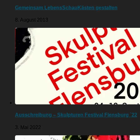
Gemeinsam LebensSchauKästen gestalten
8. August 2013
Ausschreibung – Skulpturen Festival Flensburg `22
3. Mai 2022