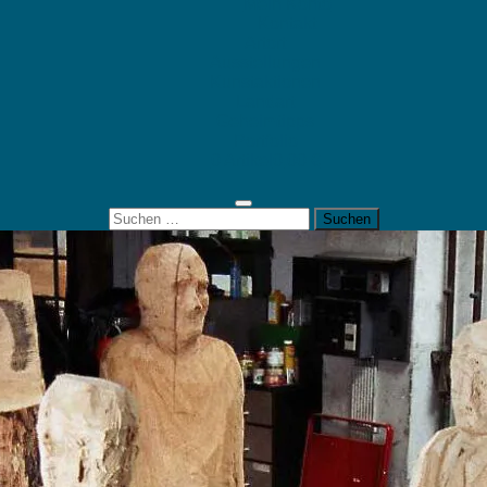
Mein Konto
Kontakt
Artort
Ausstellungen
Kunstaktionen
Landart
Geheimtipps
Portfolio
0 Artikel
0,00 €
Suchen
nach: