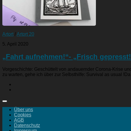
Artort
/
Artort 20
5. April 2020
„Fahrt aufnehmen!“- „Frisch gepresst!
Vorgeschichte: Geschüttelt von andauernder Corona-Krise und 
zu warten, gehe ich über zur Selbsthilfe: Survival as usual !Da 
Über uns
Cookies
AGB
Datenschutz
Impressum