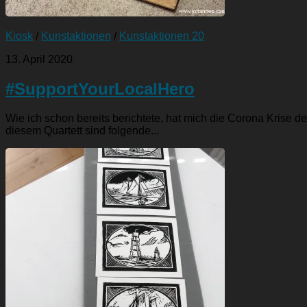
Kiosk
/
Kunstaktionen
/
Kunstaktionen 20
13. April 2020
#SupportYourLocalHero
Wie ich schon bereits berichtete, hat mich die Corona Krise d
diesem Quartett sind folgende...