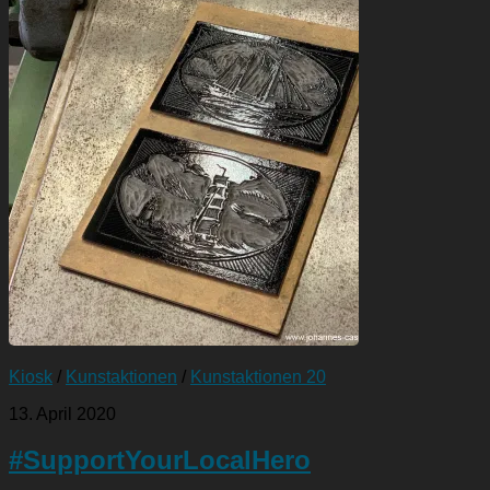
Kiosk
/
Kunstaktionen
/
Kunstaktionen 20
13. April 2020
#SupportYourLocalHero