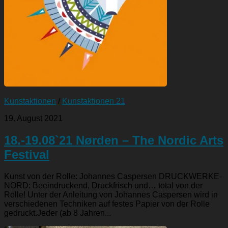
Kunstaktionen
/
Kunstaktionen 21
19. August 2021
18.-19.08`21 Nørden – The Nordic Arts
Festival
Kunst von der Rolle: Johannes Caspersen DRUCKWERKE-
NORD: Beeindruckend, Druckfrisch und… total von der
Rolle! Unter der Anleitung von Johannes Caspersen wird in
verschiedenen Techniken auf festes Papier von der Rolle
gedruckt.Jeder (ab 8 Jahren...