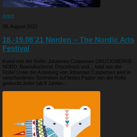
Artort
28. August 2021
18.-19.08`21 Nørden – The Nordic Arts
Festival
Kunst von der Rolle: Johannes Caspersen DRUCKWERKE-
NORD: Beeindruckend, Druckfrisch und… total von der
Rolle! Unter der Anleitung von Johannes Caspersen wird in
verschiedenen Techniken auf festes Papier von der Rolle
gedruckt.Jeder (ab 8 Jahren...