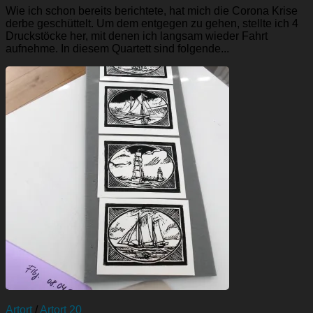
Wie ich schon bereits berichtete, hat mich die Corona Krise
derbe geschüttelt. Um dem entgegen zu gehen, stellte ich 4
Druckstöcke her, mit denen ich langsam wieder Fahrt
aufnehme. In diesem Quartett sind folgende...
Artort
/
Artort 20