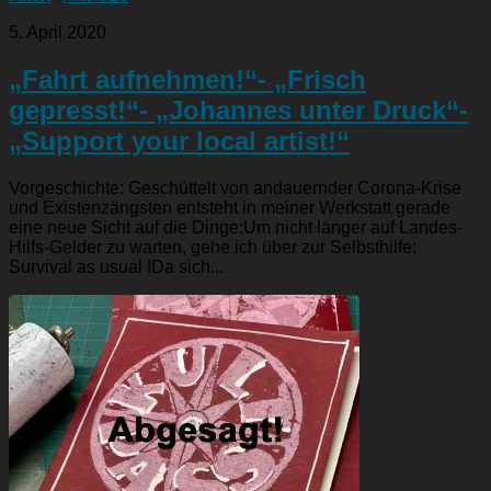
5. April 2020
„Fahrt aufnehmen!“- „Frisch
gepresst!“- „Johannes unter Druck“-
„Support your local artist!“
Vorgeschichte: Geschüttelt von andauernder Corona-Krise
und Existenzängsten entsteht in meiner Werkstatt gerade
eine neue Sicht auf die Dinge:Um nicht länger auf Landes-
Hilfs-Gelder zu warten, gehe ich über zur Selbsthilfe:
Survival as usual !Da sich...