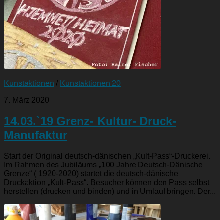
Kunstaktionen
/
Kunstaktionen 20
7. März 2020
14.03.`19 Grenz- Kultur- Druck-
Manufaktur
Start der Original deutsch-dänischen „Kult-Pass“-Druckerei.
Im Rahmen des Jubiläums „100 Jahre Deutsch-Dänische
Grenze“ ( 1920-2020) startet die deutsch-dänische
Druckaktion „Kult-Pass“. Besucher können den Pass selbst
herstellen (drucken und binden) und in Umlauf bringen. Der...