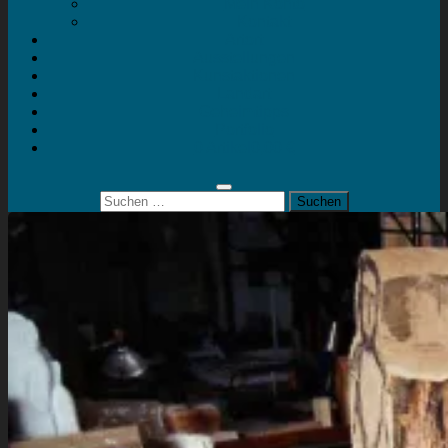
Mein Konto
Kontakt
Artort
Ausstellungen
Kunstaktionen
Landart
Geheimtipps
Portfolio
0 Artikel
0,00 €
Suchen
nach: