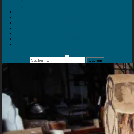
Mein Konto
Kontakt
Artort
Ausstellungen
Kunstaktionen
Landart
Geheimtipps
Portfolio
0 Artikel
0,00 €
Suchen
nach: