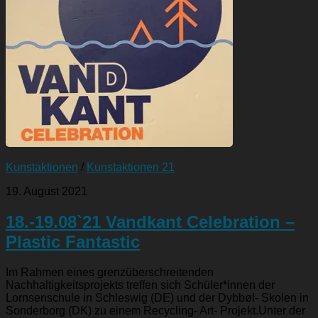
Kunstaktionen
/
Kunstaktionen 21
19. August 2021
18.-19.08`21 Vandkant Celebration –
Plastic Fantastic
Im Rahmen eines grenzüberschreitenden
Nachhaltigkeitsprojekts treffen sich Schüler*innen der
Lornsenschule in Schleswig (DE) und der Dybbøl- Skolen in
Sonderborg (DK) zu einem Recycling- Art- Projekt.Unter der