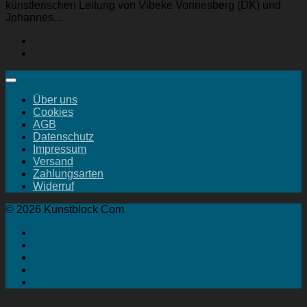
künstlerischen Leitung von Vibeke Vonnesberg (DK) und
Johannes...
Über uns
Cookies
AGB
Datenschutz
Impressum
Versand
Zahlungsarten
Widerruf
© 2026 Kunstblock Com