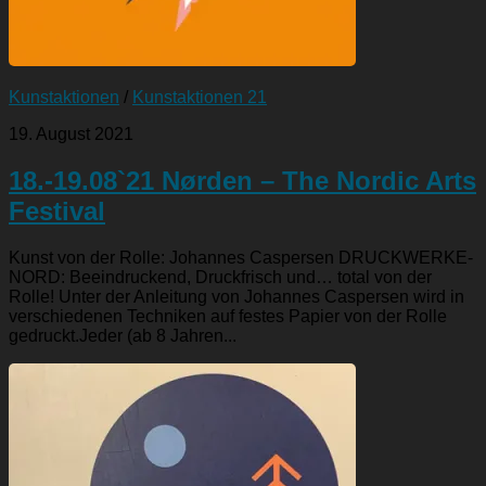
Kunstaktionen
/
Kunstaktionen 21
19. August 2021
18.-19.08`21 Nørden – The Nordic Arts
Festival
Kunst von der Rolle: Johannes Caspersen DRUCKWERKE-
NORD: Beeindruckend, Druckfrisch und… total von der
Rolle! Unter der Anleitung von Johannes Caspersen wird in
verschiedenen Techniken auf festes Papier von der Rolle
gedruckt.Jeder (ab 8 Jahren...