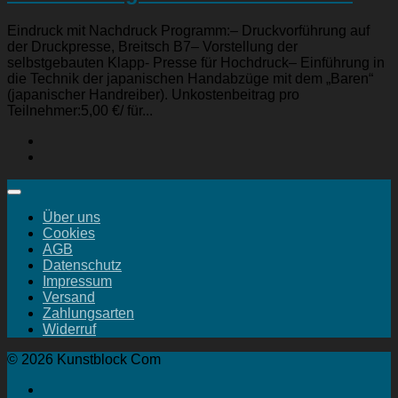
Eindruck mit Nachdruck Programm:– Druckvorführung auf
der Druckpresse, Breitsch B7– Vorstellung der
selbstgebauten Klapp- Presse für Hochdruck– Einführung in
die Technik der japanischen Handabzüge mit dem „Baren“
(japanischer Handreiber). Unkostenbeitrag pro
Teilnehmer:5,00 €/ für...
Über uns
Cookies
AGB
Datenschutz
Impressum
Versand
Zahlungsarten
Widerruf
© 2026 Kunstblock Com