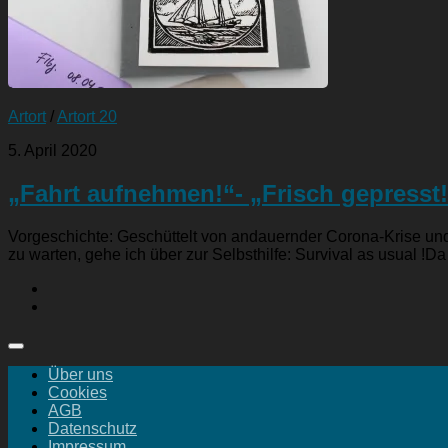
Artort
/
Artort 20
5. April 2020
„Fahrt aufnehmen!“- „Frisch gepresst!
Vorgeschichte: Geschüttelt von andauernder Corona-Krise und 
zu warten, gehe ich über zur Selbsthilfe: Survival as usual !Da 
Über uns
Cookies
AGB
Datenschutz
Impressum