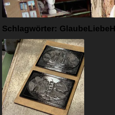
Schlagwörter:
GlaubeLiebeH