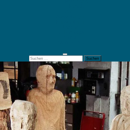
Mein Konto
Kontakt
Artort
Ausstellungen
Kunstaktionen
Landart
Geheimtipps
Portfolio
0 Artikel
0,00 €
Suchen
nach: