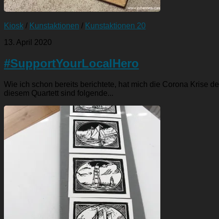
Kiosk
/
Kunstaktionen
/
Kunstaktionen 20
13. April 2020
#SupportYourLocalHero
Wie ich schon bereits berichtete, hat mich die Corona Krise d
diesem Quartett sind folgende...