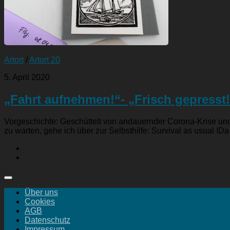
Artort
/
Artort 20
5. April 2020
„Fahrt aufnehmen!“- „Frisch gepresst!
Vorgeschichte: Geschüttelt von andauernder Corona-Krise und 
zu warten, gehe ich über zur Selbsthilfe: Survival as usual !Da 
Über uns
Cookies
AGB
Datenschutz
Impressum