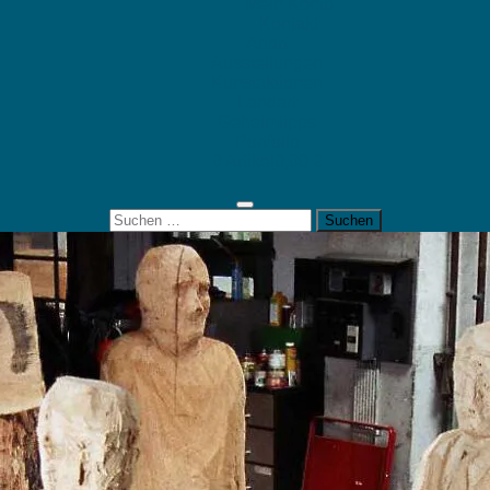
Mein Konto
Kontakt
Artort
Ausstellungen
Kunstaktionen
Landart
Geheimtipps
Portfolio
0 Artikel
0,00 €
Suchen
nach: