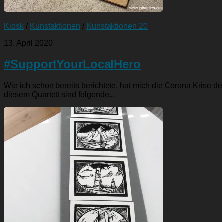
Kiosk
/
Kunstaktionen
/
Kunstaktionen 20
13. April 2020
#SupportYourLocalHero
Wie ich schon bereits berichtete, hat mich die Corona Krise d
diesem Quartett sind folgende...