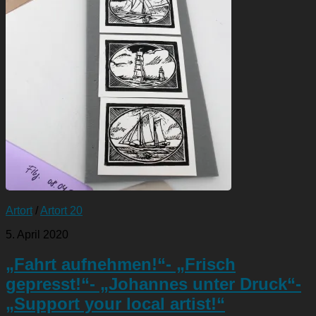
Artort
/
Artort 20
5. April 2020
„Fahrt aufnehmen!“- „Frisch
gepresst!“- „Johannes unter Druck“-
„Support your local artist!“