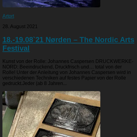
Artort
28. August 2021
18.-19.08`21 Nørden – The Nordic Arts
Festival
Kunst von der Rolle: Johannes Caspersen DRUCKWERKE-
NORD: Beeindruckend, Druckfrisch und… total von der
Rolle! Unter der Anleitung von Johannes Caspersen wird in
verschiedenen Techniken auf festes Papier von der Rolle
gedruckt.Jeder (ab 8 Jahren...