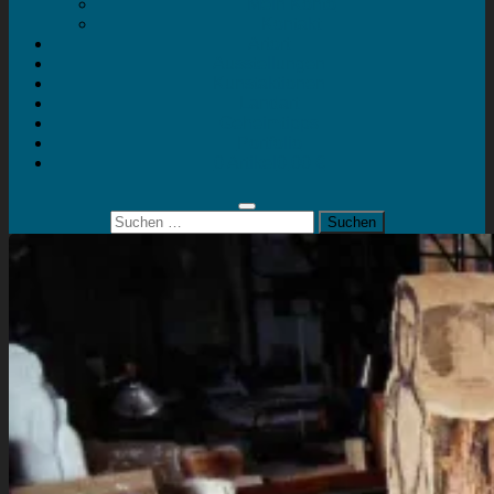
Mein Konto
Kontakt
Artort
Ausstellungen
Kunstaktionen
Landart
Geheimtipps
Portfolio
0 Artikel
0,00 €
Suchen
nach: