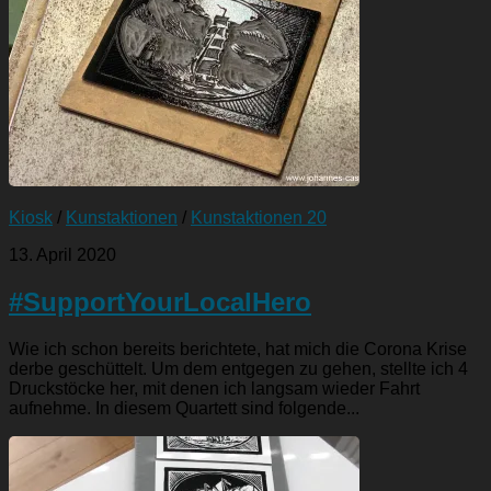
Kiosk
/
Kunstaktionen
/
Kunstaktionen 20
13. April 2020
#SupportYourLocalHero
Wie ich schon bereits berichtete, hat mich die Corona Krise
derbe geschüttelt. Um dem entgegen zu gehen, stellte ich 4
Druckstöcke her, mit denen ich langsam wieder Fahrt
aufnehme. In diesem Quartett sind folgende...