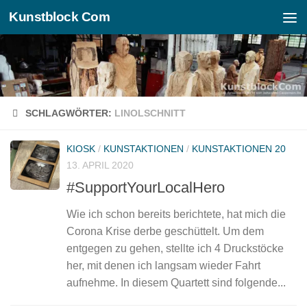
Kunstblock Com
Zum Inhalt springen
SCHLAGWÖRTER:
LINOLSCHNITT
KIOSK
/
KUNSTAKTIONEN
/
KUNSTAKTIONEN 20
13. APRIL 2020
#SupportYourLocalHero
Wie ich schon bereits berichtete, hat mich die
Corona Krise derbe geschüttelt. Um dem
entgegen zu gehen, stellte ich 4 Druckstöcke
her, mit denen ich langsam wieder Fahrt
aufnehme. In diesem Quartett sind folgende...