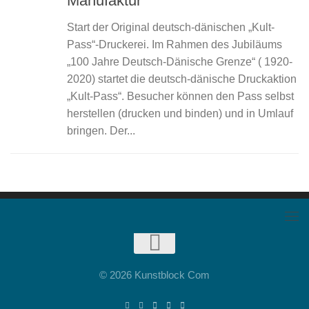
Manufaktur
Start der Original deutsch-dänischen „Kult-
Pass“-Druckerei. Im Rahmen des Jubiläums
„100 Jahre Deutsch-Dänische Grenze“ ( 1920-
2020) startet die deutsch-dänische Druckaktion
„Kult-Pass“. Besucher können den Pass selbst
herstellen (drucken und binden) und in Umlauf
bringen. Der...
© 2026 Kunstblock Com