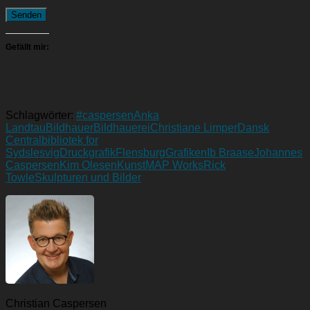
Senden
Gefällt mir:
Schlagwörter:
#caspersen
Anka
Landtau
Bildhauer
Bildhauerei
Christiane Limper
Dansk
Centralbibliotek for
Sydslesvig
Druckgrafik
Flensburg
Grafiken
Ib Braase
Johannes
Caspersen
Kim Olesen
Kunst
MAP Works
Rick
Towle
Skulpturen und Bilder
Christian Caspersen