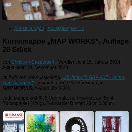
Ausstellungen
/
Ausstellungen 14
Kunstmappe „MAP WORKS“, Auflage
25 Stück
von
Christian Caspersen
· Veröffentlicht
15. Januar 2014
·
Aktualisiert
19. Dezember 2020
Im Rahmen der Ausstellung:
„25 Jahre IB BRAASE- Oh no,
that shit again!“
, verkaufen wir eine Kunstmappe
MAP WORKS
, Auflage 25 Stück.
Jede Mappe enthält 5 Originale, nummeriert, auf Echt
Büttenpapier (440g). Format der Blätter: 28cm x 38cm