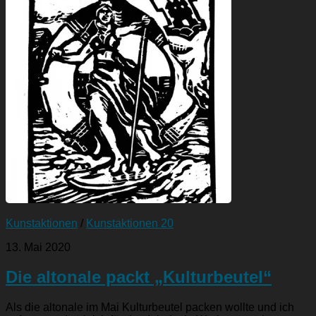
Kunstaktionen
/
Kunstaktionen 20
13. Mai 2020
Die altonale packt „Kulturbeutel“
Als die altonale im Mai Kulturbeutel packen wollte und ich