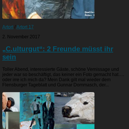
Artort
/
Artort 17
2. November 2017
„C.ulturgut“: 2 Freunde müsst ihr
sein
Toller Abend, interessierte Gäste, schöne Vernissage und
jeder war so beschäftigt, das keiner ein Foto gemacht hat….
oder irre ich mich da? Mein Dank gilt mal wieder dem
Flensburger Tageblatt und Gunnar Dommasch, der...