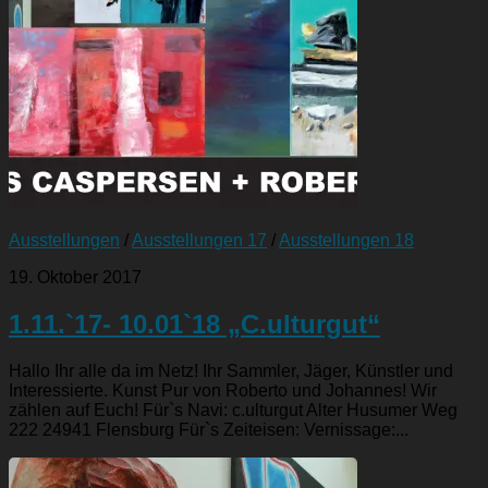
Ausstellungen
/
Ausstellungen 17
/
Ausstellungen 18
19. Oktober 2017
1.11.`17- 10.01`18 „C.ulturgut“
Hallo Ihr alle da im Netz! Ihr Sammler, Jäger, Künstler und
Interessierte. Kunst Pur von Roberto und Johannes! Wir
zählen auf Euch! Für`s Navi: c.ulturgut Alter Husumer Weg
222 24941 Flensburg Für`s Zeiteisen: Vernissage:...