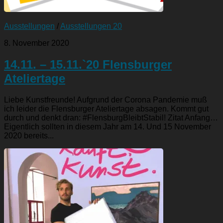
Ausstellungen
/
Ausstellungen 20
8. November 2020
14.11. – 15.11.`20 Flensburger
Ateliertage
Liebe Kunstfreunde! Aufgrund der Corona Pandemie muß
ich leider die Flensburger Ateliertage absagen. Kommt gut
durch und denkt dran: #FlensburgBleibtStabil! Zitat Anfang…
Eigentlich sollten in diesem Jahr am 14. Und 15 November
2020 bereits...