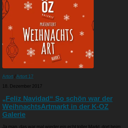
Artort
/
Artort 17
18. Dezember 2017
„Feliz Navidad“ So schön war der
WeihnachtsArtmarkt in der K-OZ
Galerie
Ja man, das war mal wieder ein echt toller Markt, dort beim