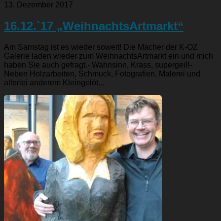
13. Dezember 2017
16.12.`17 „WeihnachtsArtmarkt“
Am Samstag ist es wieder soweit! Die Macher der K-OZ
Galerie laden wieder zum WeihnachtsArtmarkt ein und mich
haben Sie auch gefragt.- Wahnsinn, Krass, supergeil!-
Neben Holzarbeiten, Schmuck, Fotografien, Malerei und
allerlei anderem Kleingelöt...