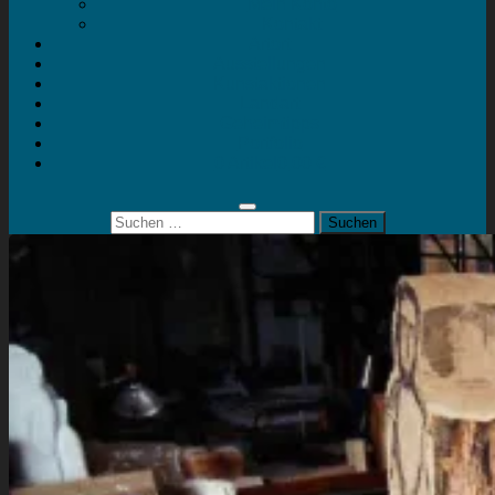
Mein Konto
Kontakt
Artort
Ausstellungen
Kunstaktionen
Landart
Geheimtipps
Portfolio
0 Artikel
0,00 €
Suchen
nach: