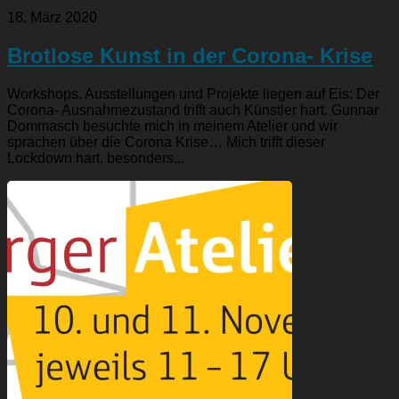
18. März 2020
Brotlose Kunst in der Corona- Krise
Workshops, Ausstellungen und Projekte liegen auf Eis: Der
Corona- Ausnahmezustand trifft auch Künstler hart. Gunnar
Dommasch besuchte mich in meinem Atelier und wir
sprachen über die Corona Krise… Mich trifft dieser
Lockdown hart, besonders...