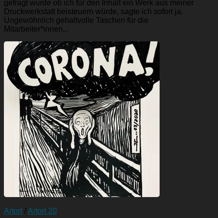
gefragt wurde ob ich für den Inhalt ein Werk aus meiner
Druckwerkstatt beisteuern würde, sagte ich sofort ja.
Ungewöhnlich gehaltvolle Taschen für die
Mitarbeiter*innen...
Artort
/
Artort 20