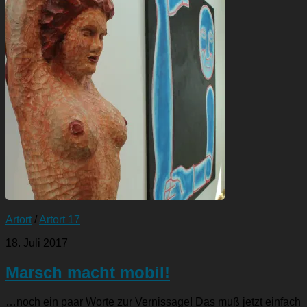
Artort
/
Artort 17
18. Juli 2017
Marsch macht mobil!
…noch ein paar Worte zur Vernissage! Das muß jetzt einfach