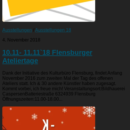
Ausstellungen
/
Ausstellungen 18
4. November 2018
10.11- 11.11`18 Flensburger
Ateliertage
Dank der Initiative des Kulturbüro Flensburg, findet Anfang
November 2016 zum zweiten Mal der Tag des offenen
Ateliers statt. Ich & 30 andere Künstler haben zugesagt.
Kommt vorbei, ich freue mich! Veranstaltungsort:Bildhauerei
CaspersenBatteriestraße 6324939 Flensburg
Öffnungszeiten:11.00-18.00...