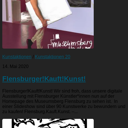
Kunstaktionen
/
Kunstaktionen 20
14. Mai 2020
Flensburger!Kauft!Kunst!
Flensburger!Kauft!Kunst! Wir sind froh, dass unsere digitale
Ausstellung mit Flensburger Künstler*innen nun auf der
Homepage des Museumsberg Flensburg zu sehen ist. In
einer Slideshow sind über 90 Kunstwerke zu bewundern und
zu kaufen! Flensburg.Kauft.Kunst. –...