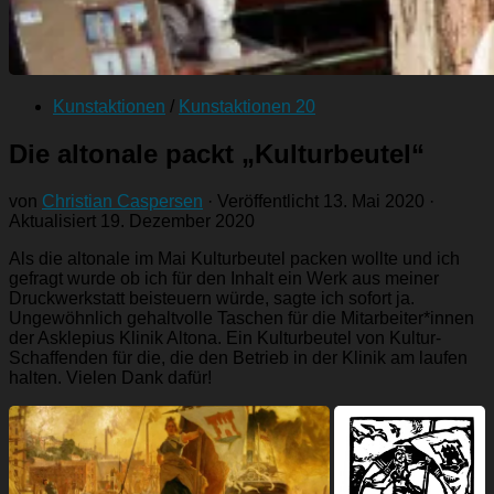
Kunstaktionen
/
Kunstaktionen 20
Die altonale packt „Kulturbeutel“
von
Christian Caspersen
· Veröffentlicht
13. Mai 2020
·
Aktualisiert
19. Dezember 2020
Als die altonale im Mai Kulturbeutel packen wollte und ich
gefragt wurde ob ich für den Inhalt ein Werk aus meiner
Druckwerkstatt beisteuern würde, sagte ich sofort ja.
Ungewöhnlich gehaltvolle Taschen für die Mitarbeiter*innen
der Asklepius Klinik Altona. Ein Kulturbeutel von Kultur-
Schaffenden für die, die den Betrieb in der Klinik am laufen
halten. Vielen Dank dafür!