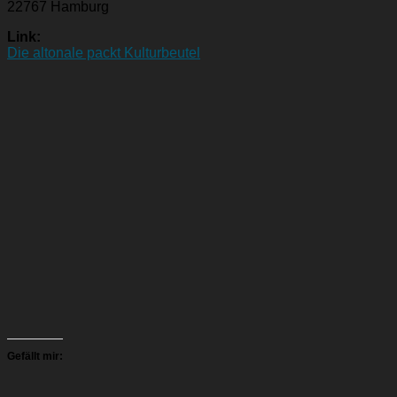
22767 Hamburg
Link:
Die altonale packt Kulturbeutel
Gefällt mir: