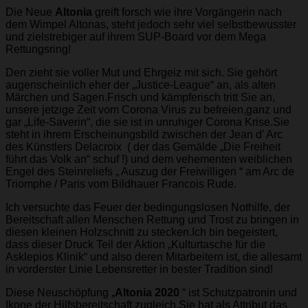
Die Neue
Altonia
greift forsch wie ihre Vorgängerin nach
dem Wimpel Altonas, steht jedoch sehr viel selbstbewusster
und zielstrebiger auf ihrem SUP-Board vor dem Mega
Rettungsring!
Den zieht sie voller Mut und Ehrgeiz mit sich. Sie gehört
augenscheinlich eher der „Justice-League“ an, als alten
Märchen und Sagen.Frisch und kämpferisch tritt Sie an,
unsere jetzige Zeit vom Corona Virus zu befreien,ganz und
gar „Life-Saverin“, die sie ist in unruhiger Corona Krise.Sie
steht in ihrem Erscheinungsbild zwischen der Jean d’ Arc
des Künstlers Delacroix ( der das Gemälde „Die Freiheit
führt das Volk an“ schuf !) und dem vehementen weiblichen
Engel des Steinreliefs „ Auszug der Freiwilligen “ am Arc de
Triomphe / Paris vom Bildhauer Francois Rude.
Ich versuchte das Feuer der bedingungslosen Nothilfe, der
Bereitschaft allen Menschen Rettung und Trost zu bringen in
diesen kleinen Holzschnitt zu stecken.Ich bin begeistert,
dass dieser Druck Teil der Aktion „Kulturtasche für die
Asklepios Klinik“ und also deren Mitarbeitern ist, die allesamt
in vorderster Linie Lebensretter in bester Tradition sind!
Diese Neuschöpfung „
Altonia 2020
“ ist Schutzpatronin und
Ikone der Hilfsbereitschaft zugleich.Sie hat als Attribut das