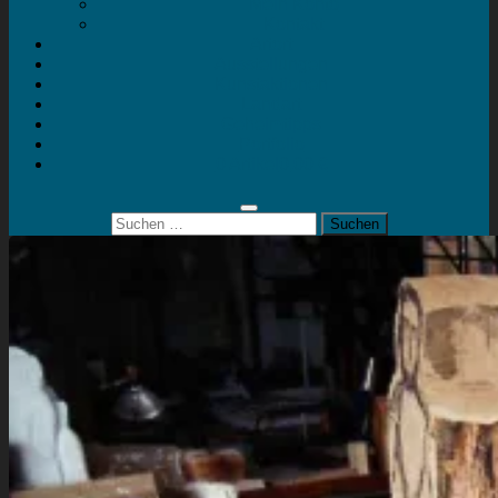
Mein Konto
Kontakt
Artort
Ausstellungen
Kunstaktionen
Landart
Geheimtipps
Portfolio
0 Artikel
0,00 €
Suchen
nach: