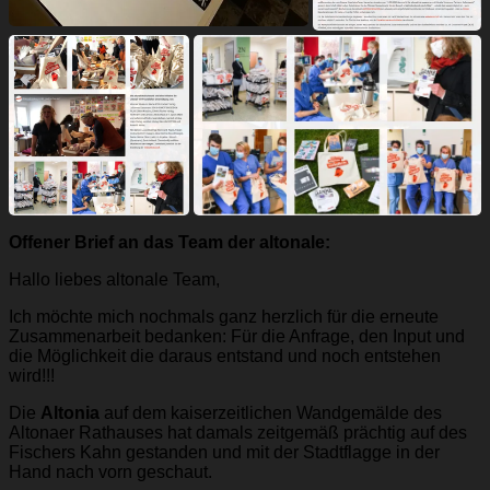
Offener Brief an das Team der altonale:
Hallo liebes altonale Team,
Ich möchte mich nochmals ganz herzlich für die erneute
Zusammenarbeit bedanken: Für die Anfrage, den Input und
die Möglichkeit die daraus entstand und noch entstehen
wird!!!
Die
Altonia
auf dem kaiserzeitlichen Wandgemälde des
Altonaer Rathauses hat damals zeitgemäß prächtig auf des
Fischers Kahn gestanden und mit der Stadtflagge in der
Hand nach vorn geschaut.