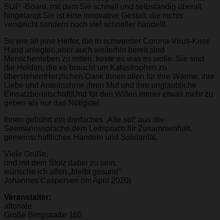
SUP -Board, mit dem Sie schnell und selbständig überall
hingelangt.Sie ist eine innovative Gestalt, die nichts
verspricht sondern noch viel schneller handelt!
So wie all jene Helfer, die in schwerster Corona-Virus-Krise
Hand anlegten,aber auch weiterhin bereit sind
Menschenleben zu retten, koste es was es wolle. Sie sind
die Helden, die es braucht um Katastrophen zu
überstehen!Herzlichen Dank Ihnen allen für ihre Wärme, ihre
Liebe und Anteilnahme,ihren Mut und ihre unglaubliche
Einsatzbereitschaft!Und für den Willen immer etwas mehr zu
geben als nur das Nötigste!
Ihnen gebührt ein dreifaches „Alle so!“ aus der
Seemannssprache,dem Leitspruch für Zusammenhalt,
gemeinschaftliches Handeln und Solidarität.
Viele Grüße,
und mit dem Stolz dabei zu sein,
wünsche ich allen „bleibt gesund“
Johannes Caspersen (im April 2020)
Veranstalter:
altonale
Große Bergstraße 160