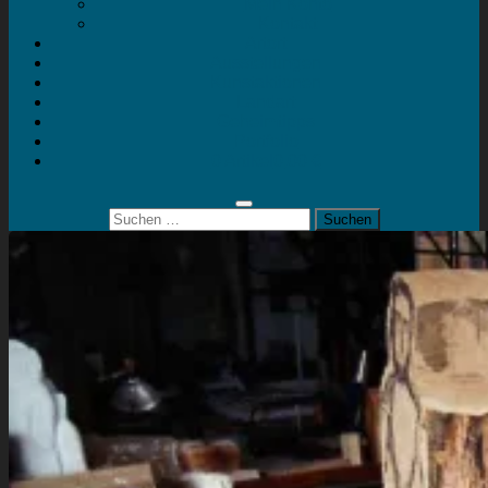
Mein Konto
Kontakt
Artort
Ausstellungen
Kunstaktionen
Landart
Geheimtipps
Portfolio
0 Artikel
0,00 €
Suchen
nach: