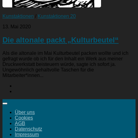
Kunstaktionen
/
Kunstaktionen 20
13. Mai 2020
Die altonale packt „Kulturbeutel“
Als die altonale im Mai Kulturbeutel packen wollte und ich
gefragt wurde ob ich für den Inhalt ein Werk aus meiner
Druckwerkstatt beisteuern würde, sagte ich sofort ja.
Ungewöhnlich gehaltvolle Taschen für die
Mitarbeiter*innen...
Über uns
Cookies
AGB
Datenschutz
Impressum